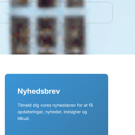
Nyhedsbrev
Tilmeld dig vores nyhedsbrev for at få
opdateringer, nyheder, indsigter og
tilbud.