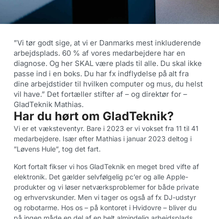
”Vi tør godt sige, at vi er Danmarks mest inkluderende
arbejdsplads. 60 % af vores medarbejdere har en
diagnose. Og her SKAL være plads til alle. Du skal ikke
passe ind i en boks. Du har fx indflydelse på alt fra
dine arbejdstider til hvilken computer og mus, du helst
vil have.” Det fortæller stifter af – og direktør for –
GladTeknik Mathias.
Har du hørt om GladTeknik?
Vi er et væksteventyr. Bare i 2023 er vi vokset fra 11 til 41
medarbejdere. Især efter Mathias i januar 2023 deltog i
”Løvens Hule”, tog det fart.
Kort fortalt fikser vi hos GladTeknik en meget bred vifte af
elektronik. Det gælder selvfølgelig pc’er og alle Apple-
produkter og vi løser netværksproblemer for både private
og erhvervskunder. Men vi tager os også af fx DJ-udstyr
og robotarme. Hos os – på kontoret i Hvidovre – bliver du
på ingen måde en del af en helt almindelig arbejdsplads.