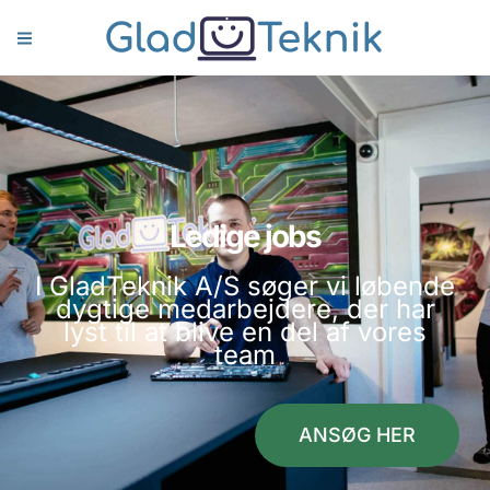
Ledige jobs
I GladTeknik A/S søger vi løbende
dygtige medarbejdere, der har
lyst til at blive en del af vores
team
ANSØG HER