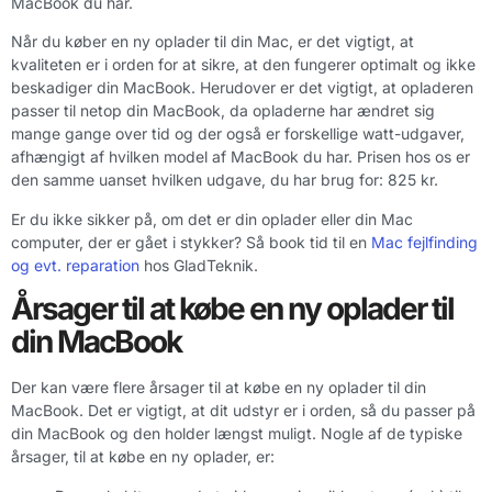
MacBook du har.
Når du køber en ny oplader til din Mac, er det vigtigt, at
kvaliteten er i orden for at sikre, at den fungerer optimalt og ikke
beskadiger din MacBook. Herudover er det vigtigt, at opladeren
passer til netop din MacBook, da opladerne har ændret sig
mange gange over tid og der også er forskellige watt-udgaver,
afhængigt af hvilken model af MacBook du har. Prisen hos os er
den samme uanset hvilken udgave, du har brug for: 825 kr.
Er du ikke sikker på, om det er din oplader eller din Mac
computer, der er gået i stykker? Så book tid til en
Mac fejlfinding
og evt. reparation
hos GladTeknik.
Årsager til at købe en ny oplader til
din MacBook
Der kan være flere årsager til at købe en ny oplader til din
MacBook. Det er vigtigt, at dit udstyr er i orden, så du passer på
din MacBook og den holder længst muligt. Nogle af de typiske
årsager, til at købe en ny oplader, er: