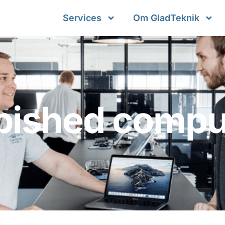
Services
Om GladTeknik
bished compu