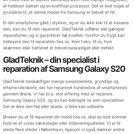
et holdbart batteri og en kraftfuld processor. Det er blot nogle af
grundene til, at denne model fra Samsung er blevet et hit.
Er din smartphone gået i stykker, og er du ikke klar til at kassere
den, kan du få den repareret. GladTeknik udfører alle gængse
reparationer, og vi garanterer høj kvalitet, hvorfor du trygt kan
indlevere den til reparation hos os. Kom f.eks. til os, hvis
skærmen eller batteriet er blevet beskadiget eller defekt.
GladTeknik – din specialist i
reparation af Samsung Galaxy S20
GladTeknik beskæftiger mange passionerede, grundige og
erfarne teknikere, der har repareret hundredvis af smartphones
gennem årene. Vi har bl.a. stor erfaring med at reparere
Samsung Galaxy S20, og du kan betragte os som specialister.
Der er ikke den fejl eller skade, vi ikke kan udbedre.
Ønsker du at få repareret din mobil hos os, skal du blot komme
forbi et af vores værksteder eller indleveringssteder. Vi er til
stede flere steder i København, ligesom vi også dækker andre