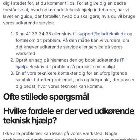
dig i stedet for, at du kommer til os. For at give dig en bedre
forståelse af, hvad udkørende teknisk hjælp indebærer, har vi
lavet en guide, der fortæller, hvad du skal gøre, hvis du vil bruge
vores udkørende service.
Ring 41 33 34 35 eller skriv til
support@gladteknik.dk
og
fortæl om dit problem. På den måde kan vi vurdere, om
det kræver udkørende service eller service på vores
værksted.
Opret en sag på hjemmesiden og book udkørende
IT-
hjælp
. Beskriv dit problem så præcist som muligt.
En af vore teknikere kontakter dig for en uforpligtende
samtale. I drøfter problemet, pris og tidspunkt, der passer
dig bedst, hvor vores tekniker kan komme.
Ofte stillede spørgsmål
Hvilke fordele er der ved udkørende
teknisk hjælp?
Ikke alle problemer kan løses på vores værksted. Nogle
problemer er derhjemme og derfor kræver det at en medarbejder