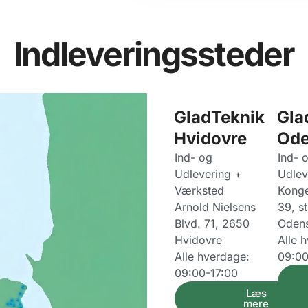
Indleveringssteder
GladTeknik
Gla
Hvidovre
Ode
Ind- og
Ind- 
Udlevering +
Udlev
Værksted
Kong
Arnold Nielsens
39, s
Blvd. 71, 2650
Oden
Hvidovre
Alle 
Alle hverdage:
09:00
09:00-17:00
Læs
mere