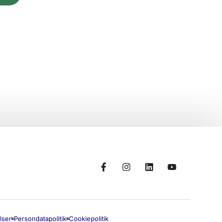
lser
Persondatapolitik
Cookiepolitik