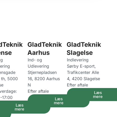
dTeknik
GladTeknik
GladTeknik
nse
Aarhus
Slagelse
og
Ind- og
Indlevering
ering
Udlevering
Sørby E-sport,
ensgade
Stjernepladsen
Trafikcenter Alle
t th, 5000
16, 8200 Aarhus
4, 4200 Slagelse
se
N
Efter aftale
hverdage:
Efter aftale
Læs
mere
-17:00
Læs
mere
Læs
mere