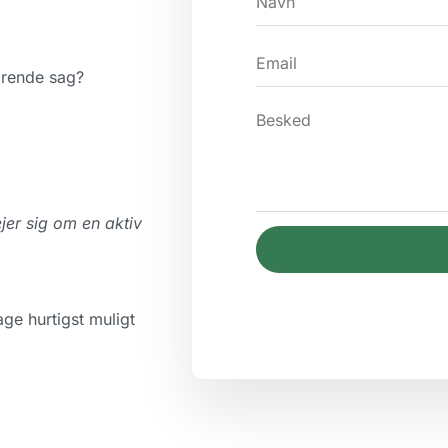
ærende sag?
jer sig om en aktiv
ge hurtigst muligt