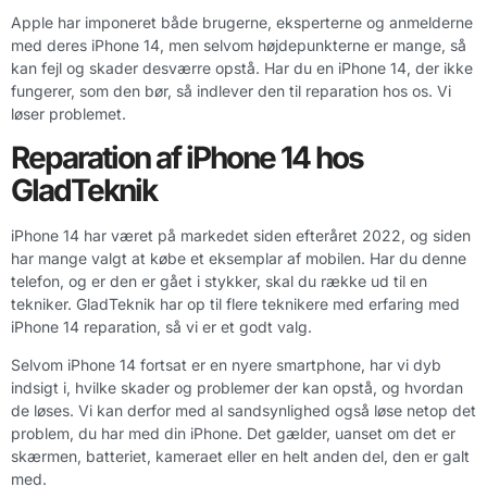
Apple har imponeret både brugerne, eksperterne og anmelderne
med deres iPhone 14, men selvom højdepunkterne er mange, så
kan fejl og skader desværre opstå. Har du en iPhone 14, der ikke
fungerer, som den bør, så indlever den til reparation hos os. Vi
løser problemet.
Reparation af iPhone 14 hos
GladTeknik
iPhone 14 har været på markedet siden efteråret 2022, og siden
har mange valgt at købe et eksemplar af mobilen. Har du denne
telefon, og er den er gået i stykker, skal du række ud til en
tekniker. GladTeknik har op til flere teknikere med erfaring med
iPhone 14 reparation, så vi er et godt valg.
Selvom iPhone 14 fortsat er en nyere smartphone, har vi dyb
indsigt i, hvilke skader og problemer der kan opstå, og hvordan
de løses. Vi kan derfor med al sandsynlighed også løse netop det
problem, du har med din iPhone. Det gælder, uanset om det er
skærmen, batteriet, kameraet eller en helt anden del, den er galt
med.