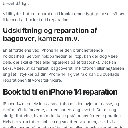
blevet dårligt.
Vi tilbyder batteri reparation til konkurrencedygtige priser, så tøv
ikke med at booke tid til reparation.
Udskiftning og reparation af
bagcover, kamera m.v.
En af fordelene ved iPhone 14 er den brancheførende
holdbarhed. Selvom holdbarheden er i top, kan der dog være
dele, der skal skiftes eller repareres på et tidspunkt. Det kan
f.eks. være, at kameraet, bagcoveret, mikrofonen eller højtaleren
er gået i stykker på din iPhone 14. I givet fald kan du overlade
reparationen til vores teknikere.
Book tid til en iPhone 14 reparation
iPhone 14 er en eksklusiv smartphone i den høje prisklasse, og
derfor må du forvente, at den har en lang levetid. Det er dog
aldrig til at vide, hvornår der kan opstå behov for en reparation.
Hvis f.eks. du taber mobilen og smadrer skærmen, eller hvis
mobilen ender på bunden af havet og bliver væskeskadet, er det