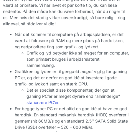
værd at prioritere. Vi har lavet et par korte tip, du kan læse
nedenfor. På den måde kan du være forberedt, når du ringer til
os. Men hvis det stadig virker uoverskueligt, så bare rolig – ring
alligevel, så rådgiver vi dig!
Når det kommer til computere på arbejdspladsen, er det
værd at fokusere på RAM og mere plads på harddisken,
og nedprioritere ting som grafik- og lydkort.
Grafik og lyd betyder ikke så meget for en computer,
som primært bruges i arbejdsrelateret
sammenhæng.
Grafikken og lyden er til gengæld
meget
vigtig for gaming
PC’er, og det er derfor en god idé at investere i gode
grafik- og lydkort samt en stærk CPU.
Det er specielt disse komponenter, der gør, at
gaming PC’er er meget dyrere end “almindelige”
stationære PC’er
.
For begge typer PC er det altid en god idé at have en god
harddisk. En standard mekanisk harddisk (HDD) overfører i
gennemsnit 60MB/s og en standard 2.5’’ SATA Solid State
Drive (SSD) overfører ~ 520 – 600 MB/s.