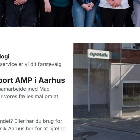
s
logi
rvice er vi dit førstevalg
port AMP i Aarhus
æt samarbejde med Mac
or vores fælles mål om at
andet? Eller har du brug for
nik Aarhus her for at hjælpe.