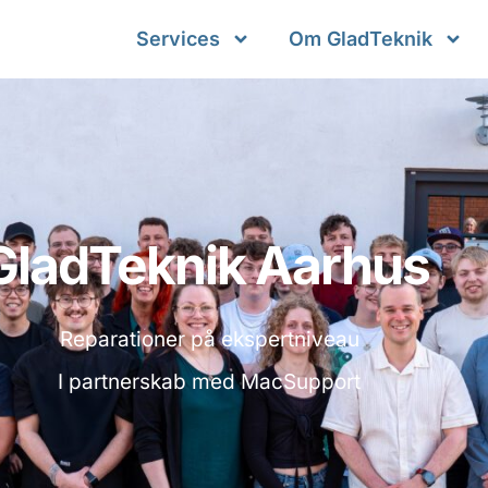
Services
Om GladTeknik
GladTeknik Aarhus
Reparationer på ekspertniveau
I partnerskab med MacSupport