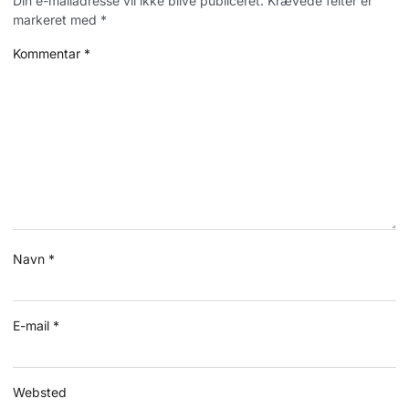
Din e-mailadresse vil ikke blive publiceret.
Krævede felter er
markeret med
*
Kommentar
*
Navn
*
E-mail
*
Websted