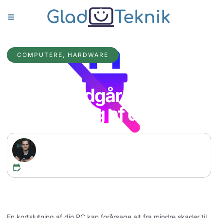
COMPUTERE
,
HARDWARE
Sådan undgår du
kortslutning af din PC
Mathias Emil Nielsen
CEO / Direktør og Stifter
marts 23, 2023
En kortslutning af din PC kan forårsage alt fra mindre skader til