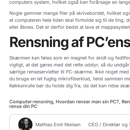
computers system, hvilket også kan forårsage en lan
Nogle gemmer mange filer på skrivebordet, hvilket og
at computeren hele tiden skal forholde sig til de ting, d
eller åbnes. Det er derfor bedst at lave et mappesystem
Rensning af PC’en
Skærmen kan føles som en magnet for skidt og fedtfing
vigtigt, at det gøres med det rette udstyr, så du undg
særlige renseservietter til PC-skærme. Ikke noget med h
du bruge en let fugtig mikrofiberklud, helst sammen me
Køkkenrulle bør du holde dig fra, da det kan ridse sk
Computer-rensning
,
Hvordan renser man sin PC?
,
Ren
rense din PC
Mathias Emil Nielsen
CEO / Direktør og S