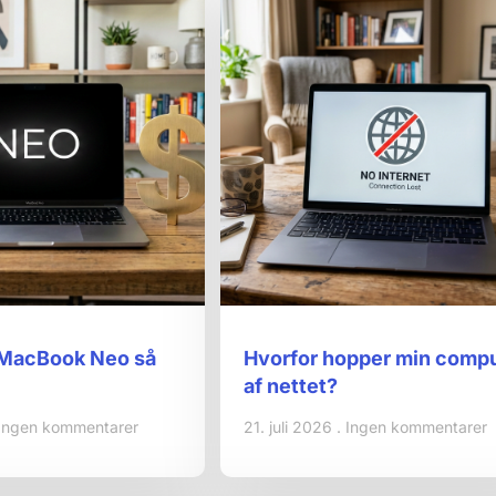
 MacBook Neo så
Hvorfor hopper min comp
af nettet?
Ingen kommentarer
21. juli 2026
Ingen kommentarer