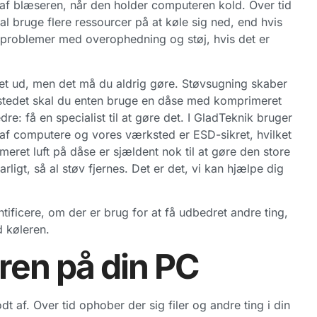
n af blæseren, når den holder computeren kold. Over tid
l bruge flere ressourcer på at køle sig ned, end hvis
e problemer med overophedning og støj, hvis det er
vet ud, men det må du aldrig gøre. Støvsugning skaber
e. I stedet skal du enten bruge en dåse med komprimeret
re: få en specialist til at gøre det. I GladTeknik bruger
ng af computere og vores værksted er ESD-sikret, hvilket
imeret luft på dåse er sjældent nok til at gøre den store
ligt, så al støv fjernes. Det er det, vi kan hjælpe dig
tificere, om der er brug for at få udbedret andre ting,
d køleren.
ren på din PC
t af. Over tid ophober der sig filer og andre ting i din