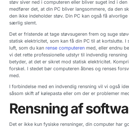
støv siver ned i computeren eller bliver suget ind i de
medfører det, at din PC bliver langsommere, da den ska
den ikke indeholder støv. Din PC kan også få alvorlig
særlig slemt.
Det er fristende at tage støvsugeren frem og suge stø
statisk elektricitet, som kan få din PC til at kortslutt
luft, som du kan
rense computeren
med, eller endnu bed
vi det rette professionelle udstyr til indvendig rensni
betyder, at det er sikret mod statisk elektricitet. Kompr
forskel. I stedet bør computeren åbnes og renses forsvar
med.
I forbindelse med en indvendig rensning vil vi også iden
såsom skift af kølepasta eller om der er problemer me
Rensning af softwa
Det er ikke kun fysiske rensninger, din computer har god