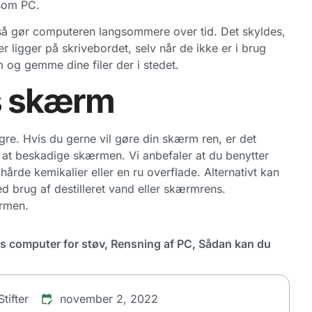
gsom PC.
så gør computeren langsommere over tid. Det skyldes,
er ligger på skrivebordet, selv når de ikke er i brug
 og gemme dine filer der i stedet.
s skærm
re. Hvis du gerne vil gøre din skærm ren, er det
år at beskadige skærmen. Vi anbefaler at du benytter
årde kemikalier eller en ru overflade. Alternativt kan
d brug af destilleret vand eller skærmrens.
ærmen.
s computer for støv
,
Rensning af PC
,
Sådan kan du
tifter
november 2, 2022