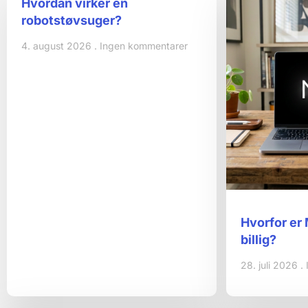
Hvordan virker en
robotstøvsuger?
4. august 2026
Ingen kommentarer
Hvorfor er
billig?
28. juli 2026