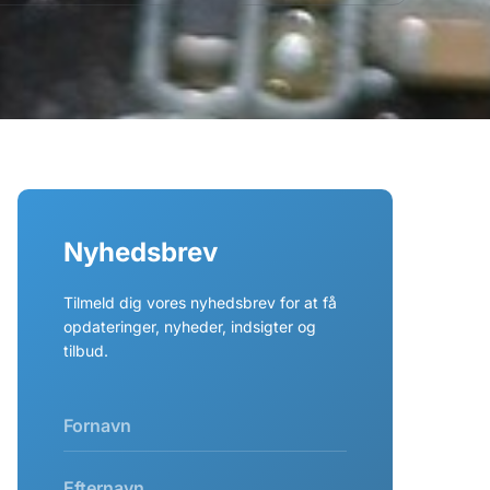
Nyhedsbrev
Tilmeld dig vores nyhedsbrev for at få
opdateringer, nyheder, indsigter og
tilbud.