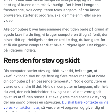
helst også kunne dem relativt hurtigt. Det bliver i længden
frustrerende, hvis computeren føles langsom, når du åbner
browseren, starter et program, skal gemme en fil eller se en
video.
Alle computere bliver langsommere med tiden både på grund af
øgede krav fra de ting, vi bruger computeren til og så fordi, den
bliver slidt op. Heldigvis er der en række ting, du kan gøre, for
at få din gamle computer til at blive hurtigere igen. Det kigger vi
på i dagens indlæg.
Rens den for støv og skidt
Din computer samler støv og skidt over tid, hvilket gør, at
kølefunktionen skal bruge flere og flere ressourcer på at holde
din computer på en passende temperatur. Nogle computere er
værre end andre til det. Hvis din computer er langsom, eller hvis
du ved, den nok indeholder støv og skidt, vil det være godt
givet ud at få den renset. Det skal gøres med specialudstyr og
der må
aldrig
bruges en støvsuger.
Du skal bare kontakte os via
vores kontaktformular
, så vurderer vi opgaven og giver dig et