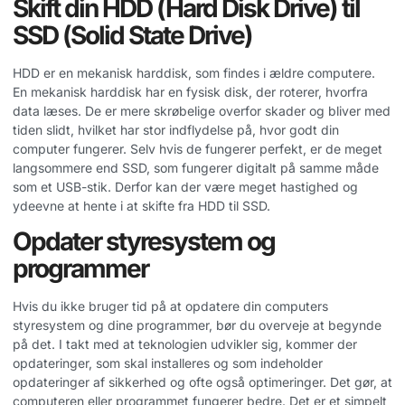
Skift din HDD (Hard Disk Drive) til
SSD (Solid State Drive)
HDD er en mekanisk harddisk, som findes i ældre computere.
En mekanisk harddisk har en fysisk disk, der roterer, hvorfra
data læses. De er mere skrøbelige overfor skader og bliver med
tiden slidt, hvilket har stor indflydelse på, hvor godt din
computer fungerer. Selv hvis de fungerer perfekt, er de meget
langsommere end SSD, som fungerer digitalt på samme måde
som et USB-stik. Derfor kan der være meget hastighed og
ydeevne at hente i at skifte fra HDD til SSD.
Opdater styresystem og
programmer
Hvis du ikke bruger tid på at opdatere din computers
styresystem og dine programmer, bør du overveje at begynde
på det. I takt med at teknologien udvikler sig, kommer der
opdateringer, som skal installeres og som indeholder
opdateringer af sikkerhed og ofte også optimeringer. Det gør, at
computeren eller programmet fungerer bedre. Det er et simpelt