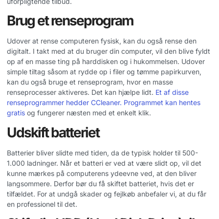
uforpligtende tilbud.
Brug et renseprogram
Udover at rense computeren fysisk, kan du også rense den
digitalt. I takt med at du bruger din computer, vil den blive fyldt
op af en masse ting på harddisken og i hukommelsen. Udover
simple tiltag såsom at rydde op i filer og tømme papirkurven,
kan du også bruge et renseprogram, hvor en masse
renseprocesser aktiveres. Det kan hjælpe lidt.
Et af disse
renseprogrammer hedder CCleaner. Programmet kan hentes
gratis
og fungerer næsten med et enkelt klik.
Udskift batteriet
Batterier bliver slidte med tiden, da de typisk holder til 500-
1.000 ladninger. Når et batteri er ved at være slidt op, vil det
kunne mærkes på computerens ydeevne ved, at den bliver
langsommere. Derfor bør du få skiftet batteriet, hvis det er
tilfældet. For at undgå skader og fejlkøb anbefaler vi, at du får
en professionel til det.