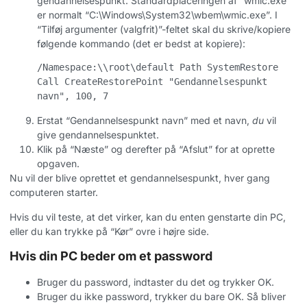
gendannelsespunkt. Standardplaceringen af “wmic.exe”
er normalt “C:\Windows\System32\wbem\wmic.exe”. I
“Tilføj argumenter (valgfrit)”-feltet skal du skrive/kopiere
følgende kommando (det er bedst at kopiere):
/Namespace:\\root\default Path SystemRestore 
Call CreateRestorePoint "Gendannelsespunkt 
navn", 100, 7
Erstat “Gendannelsespunkt navn” med et navn,
du
vil
give gendannelsespunktet.
Klik på “Næste” og derefter på “Afslut” for at oprette
opgaven.
Nu vil der blive oprettet et gendannelsespunkt, hver gang
computeren starter.
Hvis du vil teste, at det virker, kan du enten genstarte din PC,
eller du kan trykke på “Kør” ovre i højre side.
Hvis din PC beder om et password
Bruger du password, indtaster du det og trykker OK.
Bruger du ikke password, trykker du bare OK. Så bliver