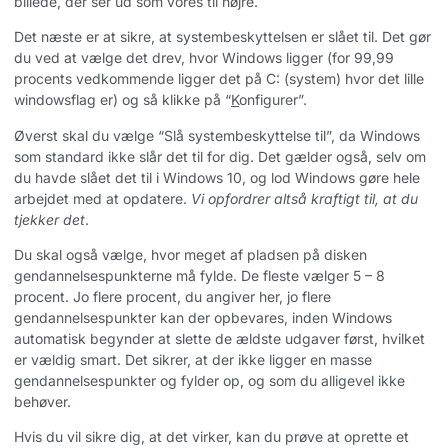
billede, der ser ud som vores til højre.
Det næste er at sikre, at systembeskyttelsen er slået til. Det gør
du ved at vælge det drev, hvor Windows ligger (for 99,99
procents vedkommende ligger det på C: (system) hvor det lille
windowsflag er) og så klikke på “
K
onfigurer”.
Øverst skal du vælge “Slå systembeskyttelse til”, da Windows
som standard ikke slår det til for dig. Det gælder også, selv om
du havde slået det til i Windows 10, og lod Windows gøre hele
arbejdet med at opdatere.
Vi opfordrer altså kraftigt til, at du
tjekker det
.
Du skal også vælge, hvor meget af pladsen på disken
gendannelsespunkterne må fylde. De fleste vælger 5 – 8
procent. Jo flere procent, du angiver her, jo flere
gendannelsespunkter kan der opbevares, inden Windows
automatisk begynder at slette de ældste udgaver først, hvilket
er vældig smart. Det sikrer, at der ikke ligger en masse
gendannelsespunkter og fylder op, og som du alligevel ikke
behøver.
Hvis du vil sikre dig, at det virker, kan du prøve at oprette et