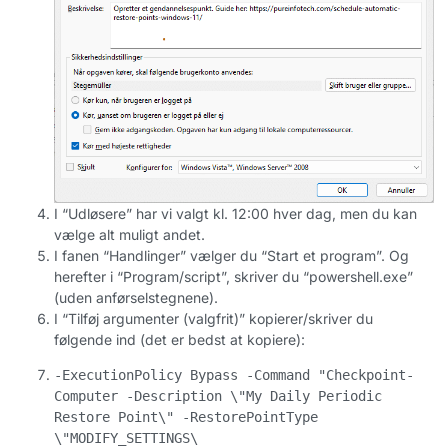
I “Udløsere” har vi valgt kl. 12:00 hver dag, men du kan
vælge alt muligt andet.
I fanen “Handlinger” vælger du “Start et program”. Og
herefter i “Program/script”, skriver du “powershell.exe”
(uden anførselstegnene).
I “Tilføj argumenter (valgfrit)” kopierer/skriver du
følgende ind (det er bedst at kopiere):
-ExecutionPolicy Bypass -Command "Checkpoint-
Computer -Description \"My Daily Periodic 
Restore Point\" -RestorePointType 
\"MODIFY_SETTINGS\