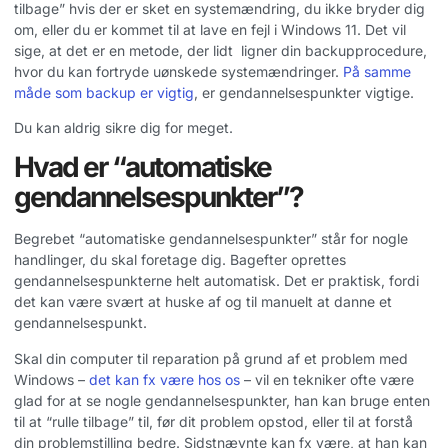
tilbage” hvis der er sket en systemændring, du ikke bryder dig
om, eller du er kommet til at lave en fejl i Windows 11. Det vil
sige, at det er en metode, der lidt ligner din backupprocedure,
hvor du kan fortryde uønskede systemændringer.
På samme
måde som backup er vigtig
, er gendannelsespunkter vigtige.
Du kan aldrig sikre dig for meget.
Hvad er “automatiske
gendannelsespunkter”?
Begrebet “automatiske gendannelsespunkter” står for nogle
handlinger, du skal foretage dig. Bagefter oprettes
gendannelsespunkterne helt automatisk. Det er praktisk, fordi
det kan være svært at huske af og til manuelt at danne et
gendannelsespunkt.
Skal din computer til reparation på grund af et problem med
Windows –
det kan fx være hos os
– vil en tekniker ofte være
glad for at se nogle gendannelsespunkter, han kan bruge enten
til at “rulle tilbage” til, før dit problem opstod, eller til at forstå
din problemstilling bedre. Sidstnævnte kan fx være, at han kan