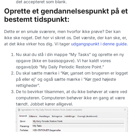
det accepteret som blank.
Oprette et gendannelsespunkt på et
bestemt tidspunkt:
Dette er en smule sværere, men hvorfor ikke prøve? Der kan
ikke ske noget. Det
har
vi sikret os. Det værste, der kan ske, er,
at det ikke virker hos dig. Vi tager
udgangspunkt i denne guide
.
Nu skal du stå i din mappe “My Tasks” og oprette en ny
opgave (ikke en basisopgave). Vi har kaldt vores
opgave/job “My Daily Periodic Restore Point.”
Du skal sætte mærke i “Kør,
u
anset om brugeren er logget
på eller ej” og også sætte mærke i “Kør
m
ed højeste
rettigheder”.
De to bevirker tilsammen, at du ikke behøver at være ved
computeren. Computeren behøver ikke en gang at være
tændt. Jobbet kører alligevel.