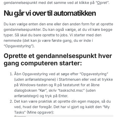
gendannelsespunkt med det samme ved at klikke på “
O
pret”.
Nu går vi over til automatikken
Du kan vælge enten den ene eller den anden form for at oprette
gendannelsespunkter. Du kan også vælge, at du vil køre begge
typer. Så skal du bare oprette to jobs. Vi starter med den
nemmeste (det kan jo være første gang, du er inde i
“Opgavestyring”).
Oprette et gendannelsespunkt hver
gang computeren starter:
Åbn Opgavestyring ved at søge efter “Opgavestyring”
(uden anførselstegnene) i Startmenuen eller ved at trykke
på Windows-tasten og R på tastaturet for at åbne
dialogboksen “Kør”, skriv “taskschd.msc” (uden
anførselstegn) og tryk på Enter.
Det kan være praktisk at oprette din egen mappe, så du
ved, hvad der foregår. Det har vi gjort og kaldt den “My
Tasks” (Mine opgaver):