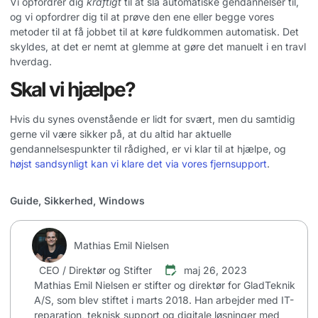
Vi opfordrer dig
kraftigt
til at slå automatiske gendannelser til,
og vi opfordrer dig til at prøve den ene eller begge vores
metoder til at få jobbet til at køre fuldkommen automatisk. Det
skyldes, at det er nemt at glemme at gøre det manuelt i en travl
hverdag.
Skal vi hjælpe?
Hvis du synes ovenstående er lidt for svært, men du samtidig
gerne vil være sikker på, at du altid har aktuelle
gendannelsespunkter til rådighed, er vi klar til at hjælpe, og
højst sandsynligt kan vi klare det via vores fjernsupport
.
Guide
,
Sikkerhed
,
Windows
Mathias Emil Nielsen
CEO / Direktør og Stifter
maj 26, 2023
Mathias Emil Nielsen er stifter og direktør for GladTeknik
A/S, som blev stiftet i marts 2018. Han arbejder med IT-
reparation, teknisk support og digitale løsninger med