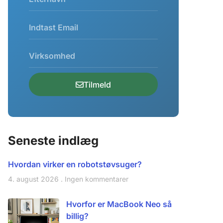
Tilmeld
Seneste indlæg
Hvordan virker en robotstøvsuger?
4. august 2026
Ingen kommentarer
Hvorfor er MacBook Neo så
billig?