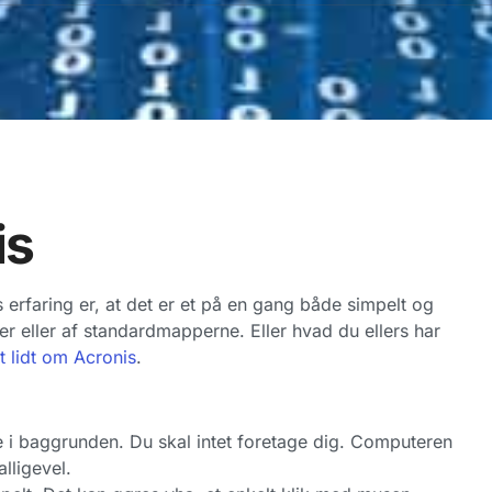
is
 erfaring er, at det er et på en gang både simpelt og
r eller af standardmapperne. Eller hvad du ellers har
t lidt om Acronis
.
de i baggrunden. Du skal intet foretage dig. Computeren
lligevel.