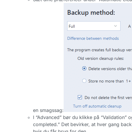
en smagssag:
I “Advanced” bør du klikke på “Validation” og
completed.” Det bevirker, at hver gang backu
hvis du får brug for den.