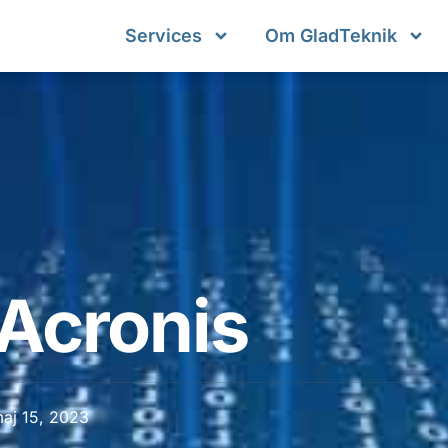
Services
Om GladTeknik
Acronis
aj 15, 2023