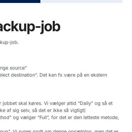
backup-job
ckup-job.
ange source”
ect destination”. Det kan fx være på en ekstern
 jobbet skal køres. Vi vælger altid “Daily” og så et
af sig selv, så det er ikke så vigtigt)
od” og vælger “Full”, for det er den letteste metode,
anup”. Vi synes godt om denne opsætning, men det er