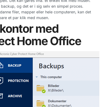
pelt. Det kan gøres vha. et enkelt klik med musen.
ackup, og det er i sig selv en simpel proces.
ndanne filer, mapper eller hele computeren, kan det
are et par klik med musen.
ekontor med
ect Home Office