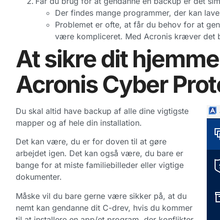
Får du brug for at gendanne en backup er det sim
Der findes mange programmer, der kan lave b
Problemet er ofte, at får du behov for at ge
være kompliceret. Med Acronis kræver det b
At sikre dit hjemm
Acronis Cyber Prot
Du skal altid have backup af alle dine vigtigste
mapper og af hele din installation.
Det kan være, du er for doven til at gøre
arbejdet igen. Det kan også være, du bare er
bange for at miste familiebilleder eller vigtige
dokumenter.
Måske vil du bare gerne være sikker på, at du
nemt kan gendanne dit C-drev, hvis du kommer
til at installere en app/et program, der konflikter