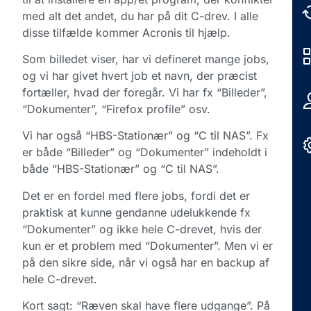
med alt det andet, du har på dit C-drev. I alle
disse tilfælde kommer Acronis til hjælp.
Som billedet viser, har vi defineret mange jobs,
og vi har givet hvert job et navn, der præcist
fortæller, hvad der foregår. Vi har fx “Billeder”,
“Dokumenter”, “Firefox profile” osv.
Vi har også “HBS-Stationær” og “C til NAS”. Fx
er både “Billeder” og “Dokumenter” indeholdt i
både “HBS-Stationær” og “C til NAS”.
Det er en fordel med flere jobs, fordi det er
praktisk at kunne gendanne udelukkende fx
“Dokumenter” og ikke hele C-drevet, hvis der
kun er et problem med “Dokumenter”. Men vi er
på den sikre side, når vi også har en backup af
hele C-drevet.
Kort sagt: “Ræven skal have flere udgange”. På