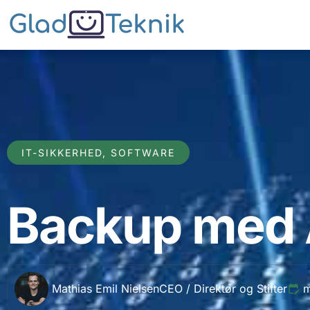
IT-SIKKERHED
,
SOFTWARE
Backup med 
Mathias Emil Nielsen
CEO / Direktør og Stifter
m