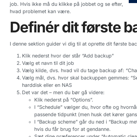
job. Hvis ikke må du klikke på jobbet og se efter,
hvad problemet kan være.
Definér dit første 
I denne sektion guider vi dig til at oprette dit første ba
Klik nederst hvor der står “Add backup”
Vælg et navn til dit job
Vælg kilde, dvs. hvad vil du tage backup af: “Ch
Vælg mål, dvs. hvor skal backuppen gemmes: “Sel
harddisk eller en NAS
Det var det – men du bør gå videre:
Klik nederst på “Options”.
I “Schedule” vælger du, hvor ofte og hvornår
passende tidpunkt (men husk det kører ganske 
I “Backup scheme” går du ned i “Backup meth
hvis du får brug for at gendanne.
Sæt dine præferencer under “Automatic cle