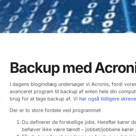
Backup med Acron
I dagens blogindlæg undersøger vi Acronis, fordi vores
avanceret program til backup af enten hele din compute
brug for at tage backup af.
Vi har også tidligere skreve
Der er to store fordele ved programmet
Du definerer de forskellige jobs. Herefter kører 
behøver ikke være tændt – jobbet/jobbene kører a