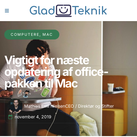
COMPUTERE
,
MAC
Vigtigt for næste
opdatering af office-
pakken til Mac
Mathias Emil Nielsen
CEO / Direktør og Stifter
november 4, 2019