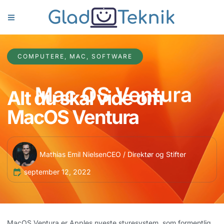
COMPUTERE
,
MAC
,
SOFTWARE
Alt du skal vide om
MacOS Ventura
Mathias Emil Nielsen
CEO / Direktør og Stifter
september 12, 2022
MacOS Ventura er Apples nyeste styresystem, som formentlig