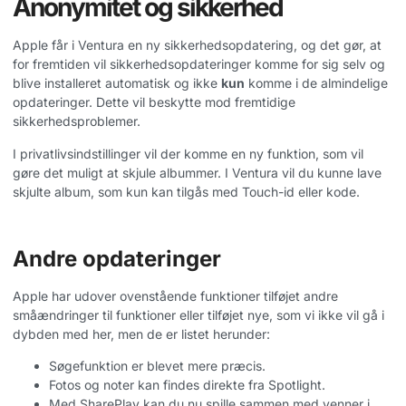
Anonymitet og sikkerhed
Apple får i Ventura en ny sikkerhedsopdatering, og det gør, at
for fremtiden vil sikkerhedsopdateringer komme for sig selv og
blive installeret automatisk og ikke
kun
komme i de almindelige
opdateringer. Dette vil beskytte mod fremtidige
sikkerhedsproblemer.
I privatlivsindstillinger vil der komme en ny funktion, som vil
gøre det muligt at skjule albummer. I Ventura vil du kunne lave
skjulte album, som kun kan tilgås med Touch-id eller kode.
Andre opdateringer
Apple har udover ovenstående funktioner tilføjet andre
småændringer til funktioner eller tilføjet nye, som vi ikke vil gå i
dybden med her, men de er listet herunder:
Søgefunktion er blevet mere præcis
.
Fotos og noter kan findes direkte fra Spotlight
.
Med SharePlay kan du nu spille sammen med venner i