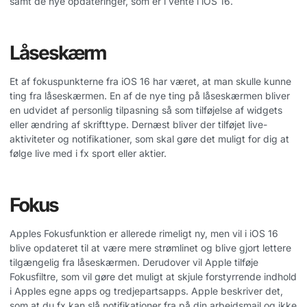
samt de nye opdateringer, som er i vente i iOS 16.
Låseskærm
Et af fokuspunkterne fra iOS 16 har været, at man skulle kunne
ting fra låseskærmen. En af de nye ting på låseskærmen bliver
en udvidet af personlig tilpasning så som tilføjelse af widgets
eller ændring af skrifttype. Dernæst bliver der tilføjet live-
aktiviteter og notifikationer, som skal gøre det muligt for dig at
følge live med i fx sport eller aktier.
Fokus
Apples Fokusfunktion er allerede rimeligt ny, men vil i iOS 16
blive opdateret til at være mere strømlinet og blive gjort lettere
tilgængelig fra låseskærmen. Derudover vil Apple tilføje
Fokusfiltre, som vil gøre det muligt at skjule forstyrrende indhold
i Apples egne apps og tredjepartsapps. Apple beskriver det,
som at du fx kan slå notifikationer fra på din arbejdsmail og ikke