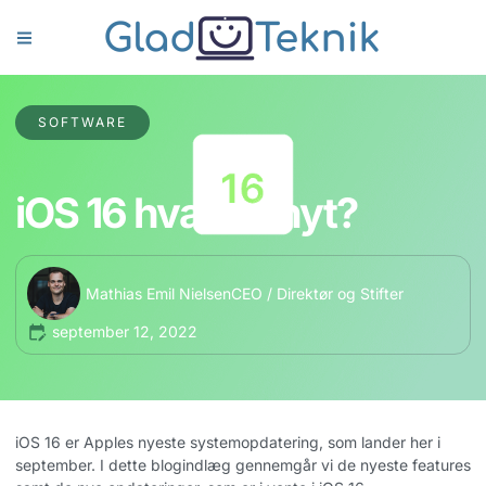
SOFTWARE
iOS 16 hvad er nyt?
Mathias Emil Nielsen
CEO / Direktør og Stifter
september 12, 2022
iOS 16 er Apples nyeste systemopdatering, som lander her i
september. I dette blogindlæg gennemgår vi de nyeste features