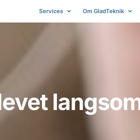
Services
Om GladTeknik
levet langsom