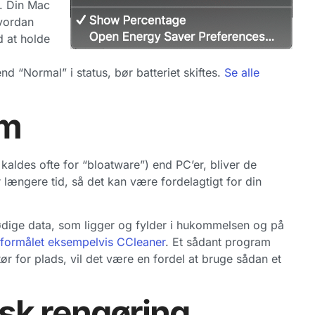
s. Din Mac
hvordan
d at holde
d “Normal” i status, bør batteriet skiftes.
Se alle
am
ldes ofte for “bloatware”) end PC’er, bliver de
 længere tid, så det kan være fordelagtigt for din
nødige data, som ligger og fylder i hukommelsen og på
l formålet eksempelvis CCleaner
. Et sådant program
tør for plads, vil det være en fordel at bruge sådan et
isk rengøring