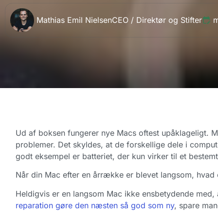
Mathias Emil Nielsen
CEO / Direktør og Stifter
m
Ud af boksen fungerer nye Macs oftest upåklageligt. 
problemer. Det skyldes, at de forskellige dele i compute
godt eksempel er batteriet, der kun virker til et bestem
Når din Mac efter en årrække er blevet langsom, hvad d
Heldigvis er en langsom Mac ikke ensbetydende med, at
reparation gøre den næsten så god som ny
, spare mang