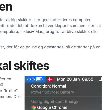
ren
r aldrig slukker eller genstarter deres computer.
dt trods det, at de kun bliver klappet sammen eller sat
computere, inklusiv Mac, brug for at blive slukket eller
r, der får en pause og genstartes, så de starter på en
al skiftes
fter en
00
e “trætte”
rømmen. Det