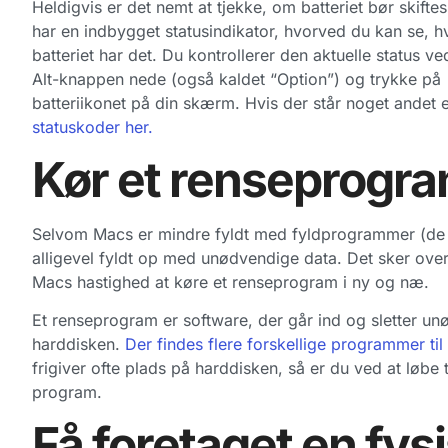
Heldigvis er det nemt at tjekke, om batteriet bør skifte
har en indbygget statusindikator, hvorved du kan se, 
batteriet har det. Du kontrollerer den aktuelle status ve
Alt-knappen nede (også kaldet “Option”) og trykke på
batteriikonet på din skærm. Hvis der står noget andet en
statuskoder her.
Kør et renseprogr
Selvom Macs er mindre fyldt med fyldprogrammer (de ka
alligevel fyldt op med unødvendige data. Det sker over
Macs hastighed at køre et renseprogram i ny og næ.
Et renseprogram er software, der går ind og sletter u
harddisken.
Der findes flere forskellige programmer ti
frigiver ofte plads på harddisken, så er du ved at løbe 
program.
Få foretaget en fys