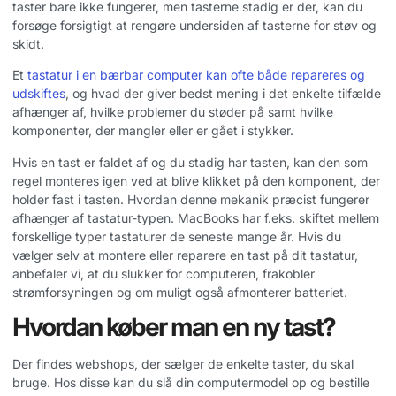
taster bare ikke fungerer, men tasterne stadig er der, kan du
forsøge forsigtigt at rengøre undersiden af tasterne for støv og
skidt.
Et
tastatur i en bærbar computer kan ofte både repareres og
udskiftes
, og hvad der giver bedst mening i det enkelte tilfælde
afhænger af, hvilke problemer du støder på samt hvilke
komponenter, der mangler eller er gået i stykker.
Hvis en tast er faldet af og du stadig har tasten, kan den som
regel monteres igen ved at blive klikket på den komponent, der
holder fast i tasten. Hvordan denne mekanik præcist fungerer
afhænger af tastatur-typen. MacBooks har f.eks. skiftet mellem
forskellige typer tastaturer de seneste mange år. Hvis du
vælger selv at montere eller reparere en tast på dit tastatur,
anbefaler vi, at du slukker for computeren, frakobler
strømforsyningen og om muligt også afmonterer batteriet.
Hvordan køber man en ny tast?
Der findes webshops, der sælger de enkelte taster, du skal
bruge. Hos disse kan du slå din computermodel op og bestille