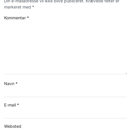
Din e-mailadresse vil ikke blive publiceret.
Krævede felter er
markeret med
*
Kommentar
*
Navn
*
E-mail
*
Websted