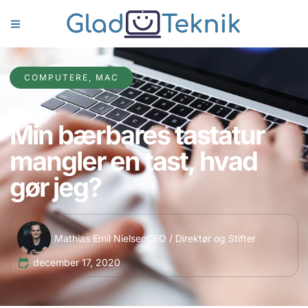
COMPUTERE
,
MAC
Min bærbares tastatur
mangler en tast, hvad
gør jeg?
Mathias Emil Nielsen
CEO / Direktør og Stifter
december 17, 2020