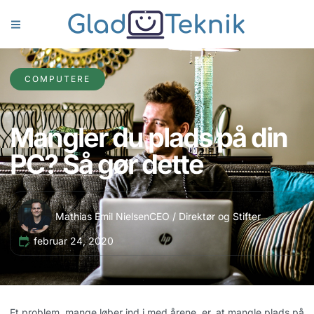
COMPUTERE
Mangler du plads på din
PC? Så gør dette
Mathias Emil Nielsen
CEO / Direktør og Stifter
februar 24, 2020
Et problem, mange løber ind i med årene, er, at mangle plads på