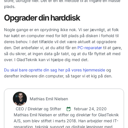
store, ubrugte filer. Det er en let metode til at frigøre en masse
plads.
Opgrader din harddisk
Nogle gange er en oprydning ikke nok. Vi ser jævnligt, at folk
har købt en computer med for lidt plads på disken i forhold til
deres behov. I det tilfælde vil det være aktuelt at opgradere
den. Det anbefaler vi, at du altid får en
PC-reparatør
til at gøre,
så du sikrer, at ingen data går tabt, og at du får flyttet alt med
over. I GladTeknik kan vi hjælpe dig med det.
Du skal bare oprette din sag her på vores hjemmeside
og
derefter indlevere din computer, så tager vi et kig på den.
Mathias Emil Nielsen
CEO / Direktør og Stifter
februar 24, 2020
Mathias Emil Nielsen er stifter og direktør for GladTeknik
A/S, som blev stiftet i marts 2018. Han arbejder med IT-
reparation, teknisk support og digitale løsninger med