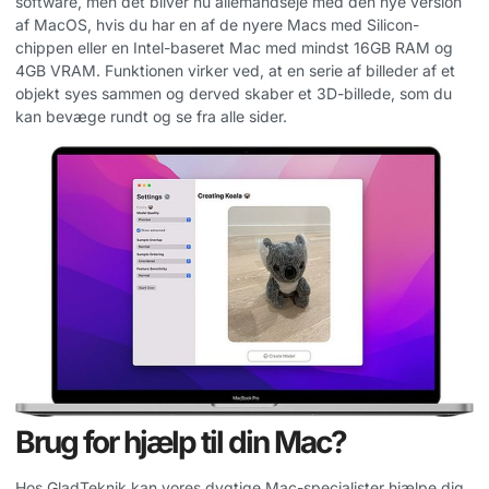
software, men det bliver nu allemandseje med den nye version
af MacOS, hvis du har en af de nyere Macs med Silicon-
chippen eller en Intel-baseret Mac med mindst 16GB RAM og
4GB VRAM. Funktionen virker ved, at en serie af billeder af et
objekt syes sammen og derved skaber et 3D-billede, som du
kan bevæge rundt og se fra alle sider.
Brug for hjælp til din Mac?
Hos GladTeknik kan vores dygtige Mac-specialister hjælpe dig