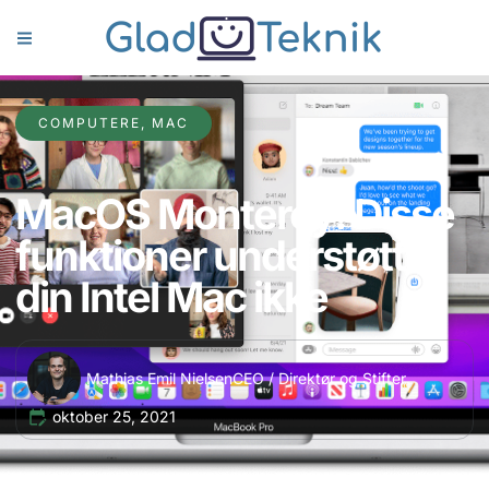
COMPUTERE
,
MAC
MacOS Monterey: Disse
funktioner understøtter
din Intel Mac ikke
Mathias Emil Nielsen
CEO / Direktør og Stifter
oktober 25, 2021