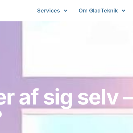
Services
Om GladTeknik
r af sig selv 
?