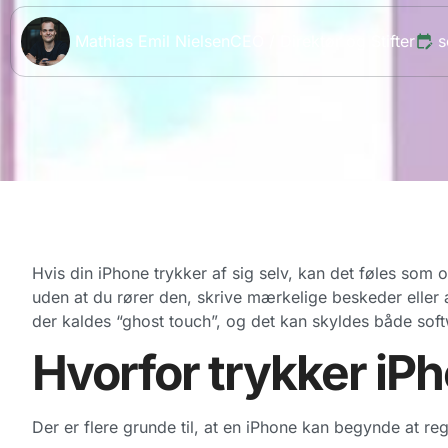
Mathias Emil Nielsen
CEO / Direktør og Stifter
s
Hvis din iPhone trykker af sig selv, kan det føles som
uden at du rører den, skrive mærkelige beskeder eller ak
der kaldes “ghost touch”, og det kan skyldes både sof
Hvorfor trykker iPh
Der er flere grunde til, at en iPhone kan begynde at re