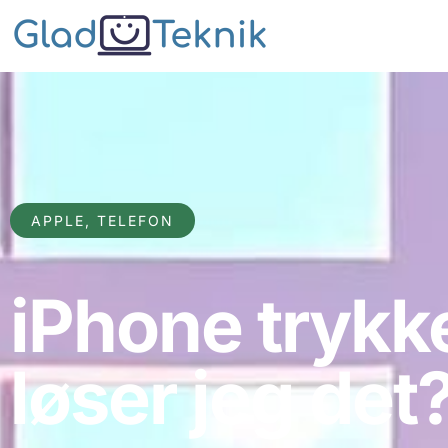
APPLE
,
TELEFON
iPhone trykke
løser jeg det