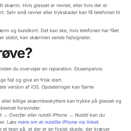
dt skærm. Hvis glasset er revnet, eller hvis der er
. Selv små revner eller trykskader kan få telefonen til
rm og bundkort. Det kan ske, hvis telefonen har fået
 er stabil, kan skærmen sende fejlsignaler.
røve?
 inden du overvejer en reparation. Eksempelvis:
ge fejl og give en frisk start.
este version af iOS. Opdateringer kan fjerne
 eller billige skærmbeskyttere kan trykke på glasset og
oblemet forsvinder.
t → Overfør eller nulstil iPhone → Nulstil
kan du
iler. Læs
mere om at nulstille iPhone via linket
.
e et tegn på, at der er en fysisk skade, der kræver