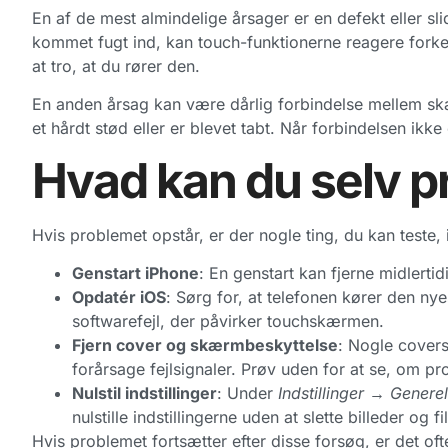
En af de mest almindelige årsager er en defekt eller sli
kommet fugt ind, kan touch-funktionerne reagere forkert
at tro, at du rører den.
En anden årsag kan være dårlig forbindelse mellem skæ
et hårdt stød eller er blevet tabt. Når forbindelsen ikke
Hvad kan du selv p
Hvis problemet opstår, er der nogle ting, du kan teste,
Genstart iPhone
: En genstart kan fjerne midlertidi
Opdatér iOS
: Sørg for, at telefonen kører den ny
softwarefejl, der påvirker touchskærmen.
Fjern cover og skærmbeskyttelse
: Nogle covers
forårsage fejlsignaler. Prøv uden for at se, om pr
Nulstil indstillinger
: Under
Indstillinger → Generel
nulstille indstillingerne uden at slette billeder og f
Hvis problemet fortsætter efter disse forsøg, er det oft