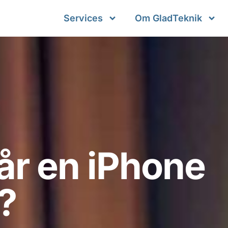
Services
Om GladTeknik
år en iPhone
?