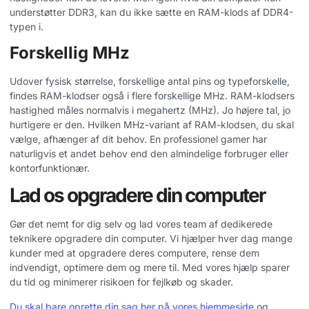
understøtter DDR3, kan du ikke sætte en RAM-klods af DDR4-
typen i.
Forskellig MHz
Udover fysisk størrelse, forskellige antal pins og typeforskelle,
findes RAM-klodser også i flere forskellige MHz. RAM-klodsers
hastighed måles normalvis i megahertz (MHz). Jo højere tal, jo
hurtigere er den. Hvilken MHz-variant af RAM-klodsen, du skal
vælge, afhænger af dit behov. En professionel gamer har
naturligvis et andet behov end den almindelige forbruger eller
kontorfunktionær.
Lad os opgradere din computer
Gør det nemt for dig selv og lad vores team af dedikerede
teknikere opgradere din computer. Vi hjælper hver dag mange
kunder med at opgradere deres computere, rense dem
indvendigt, optimere dem og mere til. Med vores hjælp sparer
du tid og minimerer risikoen for fejlkøb og skader.
Du skal bare oprette din sag her på vores hjemmeside
og