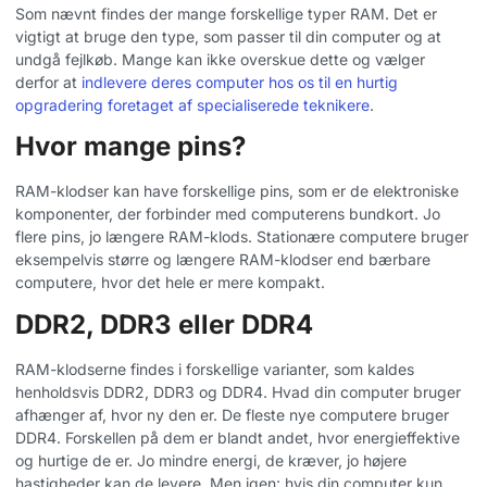
Som nævnt findes der mange forskellige typer RAM. Det er
vigtigt at bruge den type, som passer til din computer og at
undgå fejlkøb. Mange kan ikke overskue dette og vælger
derfor at
indlevere deres computer hos os til en hurtig
opgradering foretaget af specialiserede teknikere
.
Hvor mange pins?
RAM-klodser kan have forskellige pins, som er de elektroniske
komponenter, der forbinder med computerens bundkort. Jo
flere pins, jo længere RAM-klods. Stationære computere bruger
eksempelvis større og længere RAM-klodser end bærbare
computere, hvor det hele er mere kompakt.
DDR2, DDR3 eller DDR4
RAM-klodserne findes i forskellige varianter, som kaldes
henholdsvis DDR2, DDR3 og DDR4. Hvad din computer bruger
afhænger af, hvor ny den er. De fleste nye computere bruger
DDR4. Forskellen på dem er blandt andet, hvor energieffektive
og hurtige de er. Jo mindre energi, de kræver, jo højere
hastigheder kan de levere. Men igen: hvis din computer kun