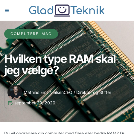
COMPUTERE
,
MAC
Hvilken type RAM skal
jeg vælge?
Mathias Emil Nielsen
CEO / Direktør og Stifter
september 29, 2020
Du vil opgradere din computer med flere eller bedre RAM? Du