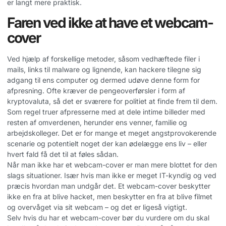
er langt mere praktisk.
Faren ved ikke at have et webcam-
cover
Ved hjælp af forskellige metoder, såsom vedhæftede filer i
mails, links til malware og lignende, kan hackere tilegne sig
adgang til ens computer og dermed udøve denne form for
afpresning. Ofte kræver de pengeoverførsler i form af
kryptovaluta, så det er sværere for politiet at finde frem til dem.
Som regel truer afpresserne med at dele intime billeder med
resten af omverdenen, herunder ens venner, familie og
arbejdskolleger. Det er for mange et meget angstprovokerende
scenarie og potentielt noget der kan ødelægge ens liv – eller
hvert fald få det til at føles sådan.
Når man ikke har et webcam-cover er man mere blottet for den
slags situationer. Især hvis man ikke er meget IT-kyndig og ved
præcis hvordan man undgår det. Et webcam-cover beskytter
ikke en fra at blive hacket, men beskytter en fra at blive filmet
og overvåget via sit webcam – og det er ligeså vigtigt.
Selv hvis du har et webcam-cover bør du vurdere om du skal