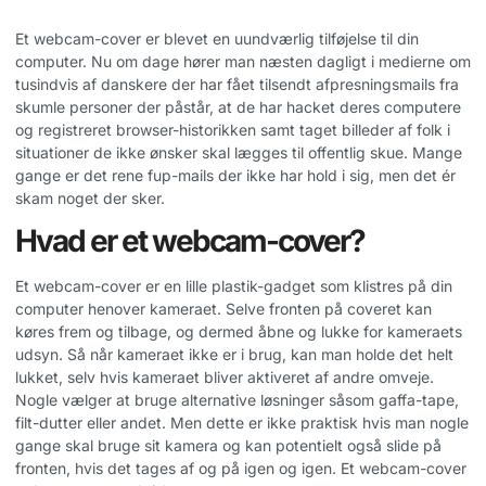
Et webcam-cover er blevet en uundværlig tilføjelse til din
computer. Nu om dage hører man næsten dagligt i medierne om
tusindvis af danskere der har fået tilsendt afpresningsmails fra
skumle personer der påstår, at de har hacket deres computere
og registreret browser-historikken samt taget billeder af folk i
situationer de ikke ønsker skal lægges til offentlig skue. Mange
gange er det rene fup-mails der ikke har hold i sig, men det ér
skam noget der sker.
Hvad er et webcam-cover?
Et webcam-cover er en lille plastik-gadget som klistres på din
computer henover kameraet. Selve fronten på coveret kan
køres frem og tilbage, og dermed åbne og lukke for kameraets
udsyn. Så når kameraet ikke er i brug, kan man holde det helt
lukket, selv hvis kameraet bliver aktiveret af andre omveje.
Nogle vælger at bruge alternative løsninger såsom gaffa-tape,
filt-dutter eller andet. Men dette er ikke praktisk hvis man nogle
gange skal bruge sit kamera og kan potentielt også slide på
fronten, hvis det tages af og på igen og igen. Et webcam-cover