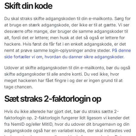
Skift din kode
Du skal straks skifte adgangskoden til din e-mailkonto. Sørg for
at bruge en stærk adgangskode, der ikke er til at gætte. Vi ser
desværre ofte mange, der bruger de samme adgangskoder til
alt, fordi det er lettere; men husk at det så også er lettere for
hackere. Hvis først de får fat i en enkelt adgangskode, er det
nemt at prøve samme login-oplysninger andre steder.
På denne
side fortæller vi om, hvordan du danner sikre adgangskoder
.
Udover at skifte adgangskoden til din e-mailkonto, bør du også
skifte adgangskoder til alle andre konti. Du ved ikke, hvor
meget hackeren har fået fingre i og der er ingen grund til at
tage chancen.
Sæt straks 2-faktorlogin op
Hvis du ikke allerede har gjort det, bør du straks sætte 2-
faktorlogin op. 2-faktorlogin fungerer lidt ligesom vi kender det
fra NemID og/eller MitID, hvor du udover dit brugernavn og din
adgangskode også har en variabel kode, der skal indtastes ved