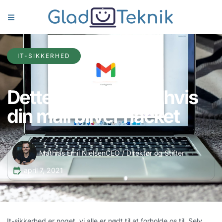
IT-SIKKERHED
Dette skal du gøre, hvis
din mail bliver hacket
Mathias Emil Nielsen
CEO / Direktør og Stifter
april 7, 2021
It-sikkerhed er noget, vi alle er nødt til at forholde os til. Selv