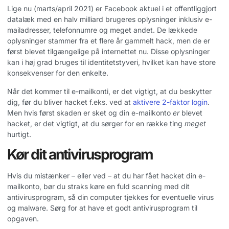
Lige nu (marts/april 2021) er Facebook aktuel i et offentliggjort
datalæk med en halv milliard brugeres oplysninger inklusiv e-
mailadresser, telefonnumre og meget andet. De lækkede
oplysninger stammer fra et flere år gammelt hack, men de er
først blevet tilgængelige på internettet nu. Disse oplysninger
kan i høj grad bruges til identitetstyveri, hvilket kan have store
konsekvenser for den enkelte.
Når det kommer til e-mailkonti, er det vigtigt, at du beskytter
dig, før du bliver hacket f.eks. ved at
aktivere 2-faktor login
.
Men hvis først skaden er sket og din e-mailkonto
er
blevet
hacket, er det vigtigt, at du sørger for en række ting
meget
hurtigt.
Kør dit antivirusprogram
Hvis du mistænker – eller ved – at du har fået hacket din e-
mailkonto, bør du straks køre en fuld scanning med dit
antivirusprogram, så din computer tjekkes for eventuelle virus
og malware. Sørg for at have et godt antivirusprogram til
opgaven.