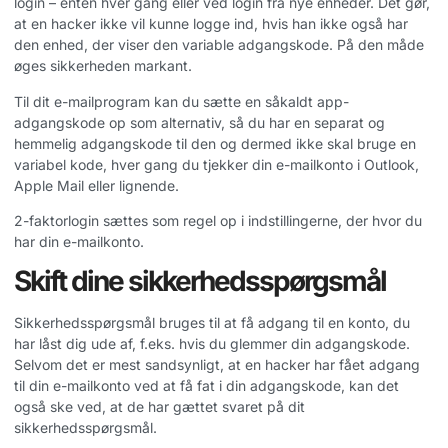
login – enten hver gang eller ved login fra nye enheder. Det gør,
at en hacker ikke vil kunne logge ind, hvis han ikke også har
den enhed, der viser den variable adgangskode. På den måde
øges sikkerheden markant.
Til dit e-mailprogram kan du sætte en såkaldt app-
adgangskode op som alternativ, så du har en separat og
hemmelig adgangskode til den og dermed ikke skal bruge en
variabel kode, hver gang du tjekker din e-mailkonto i Outlook,
Apple Mail eller lignende.
2-faktorlogin sættes som regel op i indstillingerne, der hvor du
har din e-mailkonto.
Skift dine sikkerhedsspørgsmål
Sikkerhedsspørgsmål bruges til at få adgang til en konto, du
har låst dig ude af, f.eks. hvis du glemmer din adgangskode.
Selvom det er mest sandsynligt, at en hacker har fået adgang
til din e-mailkonto ved at få fat i din adgangskode, kan det
også ske ved, at de har gættet svaret på dit
sikkerhedsspørgsmål.