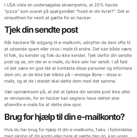
I USA viste en undersøgelse eksempelvis, at 20% havde
“pizza” som svaret på spørgsmålet “hvad er din livret?”. Det er
simpelthen for nemt at gætte for en hacker.
Tjek din sendte post
Når hackere får adgang til e-mailkonti, udnytter de dem ofte til
at udsende spam eller virus i mails til andre. Det kan både være
til folk, du kender og folk du ikke kender. Tjek derfor din sendte
post og se, om der er e-mails, du ikke selv har sendt. I så fald
vil det være en god idé at kontakte disse personer og informere
dem om, at de ikke bør klikke på – endsige åbne – disse e-
mails, og at de i stedet skal slette dem med det samme.
Vær opmærksom på, at det at tjekke din sendte post ikke altid
er retvisende, for en hacker kan sagtens have slettet sine
afsendte e-mails for at slette sine spor.
Brug for hjælp til din e-mailkonto?
Hvis du har brug for hjælp til din e-mailkonto, f.eks. i forbindelse
med sikring af din konto eller bare at sætte den op, kan vores