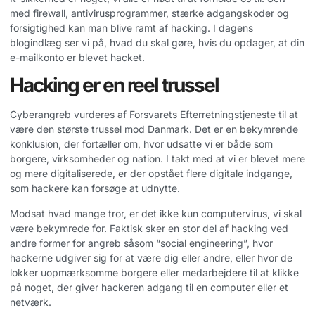
med firewall, antivirusprogrammer, stærke adgangskoder og
forsigtighed kan man blive ramt af hacking. I dagens
blogindlæg ser vi på, hvad du skal gøre, hvis du opdager, at din
e-mailkonto er blevet hacket.
Hacking er en reel trussel
Cyberangreb vurderes af Forsvarets Efterretningstjeneste til at
være den største trussel mod Danmark. Det er en bekymrende
konklusion, der fortæller om, hvor udsatte vi er både som
borgere, virksomheder og nation. I takt med at vi er blevet mere
og mere digitaliserede, er der opstået flere digitale indgange,
som hackere kan forsøge at udnytte.
Modsat hvad mange tror, er det ikke kun computervirus, vi skal
være bekymrede for. Faktisk sker en stor del af hacking ved
andre former for angreb såsom “social engineering”, hvor
hackerne udgiver sig for at være dig eller andre, eller hvor de
lokker uopmærksomme borgere eller medarbejdere til at klikke
på noget, der giver hackeren adgang til en computer eller et
netværk.