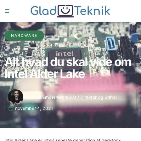
HARDWARE
Alt hvad du skal vide om
Intel Alder Lake
Mathias Emil Nielsen
CEO / Direktør og Stifter
november 4, 2021
Intel Alder Lake er Intels seneste generation af desktop-