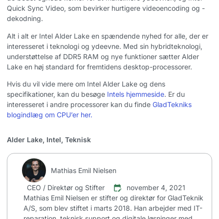
Quick Sync Video, som bevirker hurtigere videoencoding og -
dekodning.
Alt i alt er Intel Alder Lake en spændende nyhed for alle, der er
interesseret i teknologi og ydeevne. Med sin hybridteknologi,
understøttelse af DDR5 RAM og nye funktioner sætter Alder
Lake en høj standard for fremtidens desktop-processorer.
Hvis du vil vide mere om Intel Alder Lake og dens
specifikationer, kan du besøge
Intels hjemmeside
. Er du
interesseret i andre processorer kan du finde
GladTekniks
blogindlæg om CPU’er her.
Alder Lake
,
Intel
,
Teknisk
Mathias Emil Nielsen
CEO / Direktør og Stifter
november 4, 2021
Mathias Emil Nielsen er stifter og direktør for GladTeknik
A/S, som blev stiftet i marts 2018. Han arbejder med IT-
reparation, teknisk support og digitale løsninger med