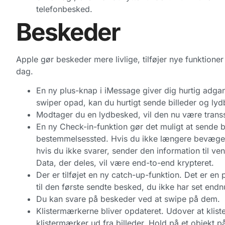
telefonbesked.
Beskeder
Apple gør beskeder mere livlige, tilføjer nye funktioner 
dag.
En ny plus-knap i iMessage giver dig hurtig adgan
swiper opad, kan du hurtigt sende billeder og lydb
Modtager du en lydbesked, vil den nu være transs
En ny Check-in-funktion gør det muligt at sende be
bestemmelsessted. Hvis du ikke længere bevæger
hvis du ikke svarer, sender den information til ven
Data, der deles, vil være end-to-end krypteret.
Der er tilføjet en ny catch-up-funktion. Det er en
til den første sendte besked, du ikke har set endn
Du kan svare på beskeder ved at swipe på dem.
Klistermærkerne bliver opdateret. Udover at klis
klistermærker ud fra billeder. Hold på et objekt p