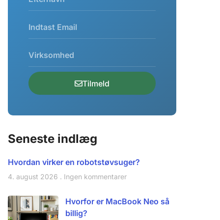
Tilmeld
Seneste indlæg
Hvordan virker en robotstøvsuger?
4. august 2026
Ingen kommentarer
Hvorfor er MacBook Neo så
billig?