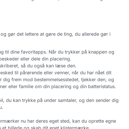
og gør det lettere at gøre de ting, du allerede gør i
g til dine favoritapps. Når du trykker på knappen og
eskeder eller dele din placering.
kriberet, så du også kan læse den.
sked til pårørende eller venner, når du har nået dit
 dig frem mod bestemmelsesstedet, tjekker den, og
ner eller familie om din placering og din batteristatus.
 pil, du kan trykke på under samtaler, og den sender dig
u.
termærker nu har deres eget sted, kan du oprette egne
å et billede og skab dit eget klistermærke.