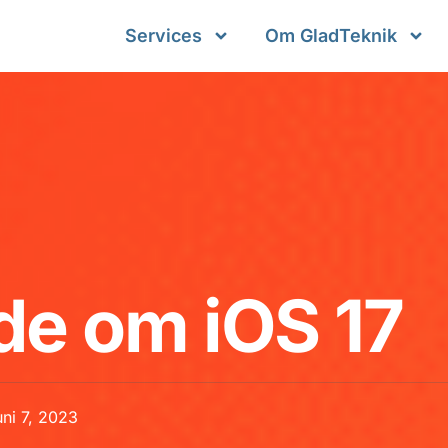
Services
Om GladTeknik
ide om iOS 17
uni 7, 2023