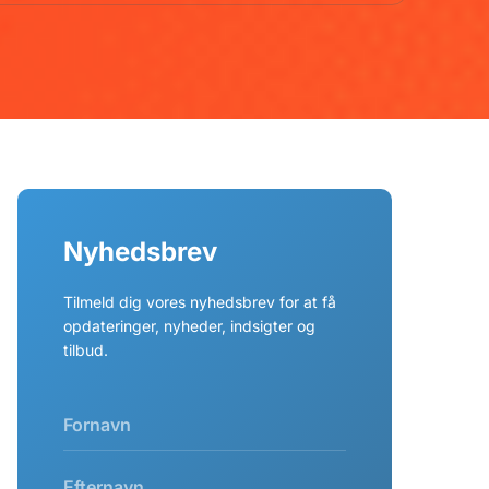
Nyhedsbrev
Tilmeld dig vores nyhedsbrev for at få
opdateringer, nyheder, indsigter og
tilbud.