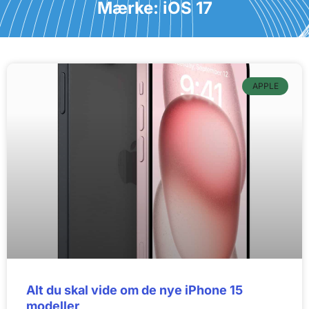
Mærke: iOS 17
APPLE
Alt du skal vide om de nye iPhone 15
modeller