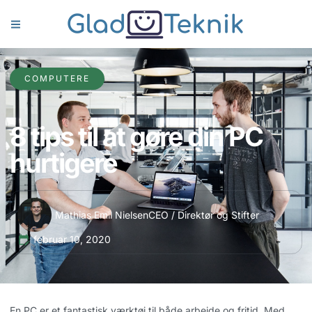
COMPUTERE
8 tips til at gøre din PC
hurtigere
Mathias Emil Nielsen
CEO / Direktør og Stifter
februar 10, 2020
En PC er et fantastisk værktøj til både arbejde og fritid. Med