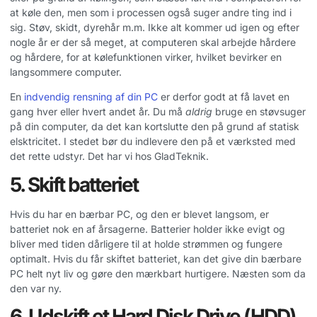
at køle den, men som i processen også suger andre ting ind i
sig. Støv, skidt, dyrehår m.m. Ikke alt kommer ud igen og efter
nogle år er der så meget, at computeren skal arbejde hårdere
og hårdere, for at kølefunktionen virker, hvilket bevirker en
langsommere computer.
En
indvendig rensning af din PC
er derfor godt at få lavet en
gang hver eller hvert andet år. Du må
aldrig
bruge en støvsuger
på din computer, da det kan kortslutte den på grund af statisk
elsktricitet. I stedet bør du indlevere den på et værksted med
det rette udstyr. Det har vi hos GladTeknik.
5. Skift batteriet
Hvis du har en bærbar PC, og den er blevet langsom, er
batteriet nok en af årsagerne. Batterier holder ikke evigt og
bliver med tiden dårligere til at holde strømmen og fungere
optimalt. Hvis du får skiftet batteriet, kan det give din bærbare
PC helt nyt liv og gøre den mærkbart hurtigere. Næsten som da
den var ny.
6. Udskift et Hard Disk Drive (HDD)