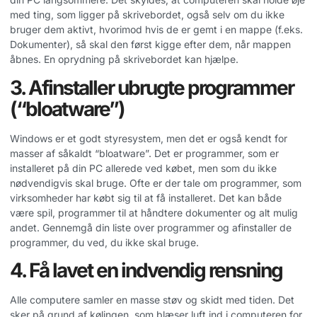
med ting, som ligger på skrivebordet, også selv om du ikke
bruger dem aktivt, hvorimod hvis de er gemt i en mappe (f.eks.
Dokumenter), så skal den først kigge efter dem, når mappen
åbnes. En oprydning på skrivebordet kan hjælpe.
3. Afinstaller ubrugte programmer
(“bloatware”)
Windows er et godt styresystem, men det er også kendt for
masser af såkaldt “bloatware”. Det er programmer, som er
installeret på din PC allerede ved købet, men som du ikke
nødvendigvis skal bruge. Ofte er der tale om programmer, som
virksomheder har købt sig til at få installeret. Det kan både
være spil, programmer til at håndtere dokumenter og alt mulig
andet. Gennemgå din liste over programmer og afinstaller de
programmer, du ved, du ikke skal bruge.
4. Få lavet en indvendig rensning
Alle computere samler en masse støv og skidt med tiden. Det
sker på grund af kølingen, som blæser luft ind i computeren for