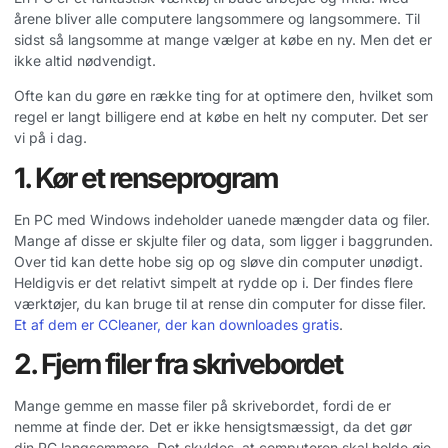
årene bliver alle computere langsommere og langsommere. Til
sidst så langsomme at mange vælger at købe en ny. Men det er
ikke altid nødvendigt.
Ofte kan du gøre en række ting for at optimere den, hvilket som
regel er langt billigere end at købe en helt ny computer. Det ser
vi på i dag.
1. Kør et renseprogram
En PC med Windows indeholder uanede mængder data og filer.
Mange af disse er skjulte filer og data, som ligger i baggrunden.
Over tid kan dette hobe sig op og sløve din computer unødigt.
Heldigvis er det relativt simpelt at rydde op i. Der findes flere
værktøjer, du kan bruge til at rense din computer for disse filer.
Et af dem er CCleaner, der kan downloades gratis
.
2. Fjern filer fra skrivebordet
Mange gemme en masse filer på skrivebordet, fordi de er
nemme at finde der. Det er ikke hensigtsmæssigt, da det gør
din PC langsommere. Det skyldes, at computeren skal holde øje