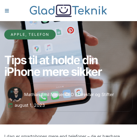
APPLE
,
TELEFON
Tips til at holde din
iPhone mere sikker
Mathias Emil Nielsen
CEO / Direktør og Stifter
august 1, 2023
I dag er smartphones mere end telefoner – de er bærbare