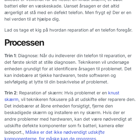
batteri eller en væskeskade. Uanset årsagen er det altid
ærgerligt at stå med en defekt telefon. Men frygt ej! Der er en
hel verden til at hjælpe dig.
Lad os tage et kig på hvordan reparation af en telefon foregår.
Processen
Trin 1
: Diagnose: Når du indleverer din telefon til reparation, er
det første skridt at stille diagnosen. Teknikeren vil undersøge
enheden grundigt for at identificere årsagen til problemet. Det
kan indebære at tjekke hardwaren, teste softwaren og
selvfølgelig at lytte til din beskrivelse af problemet.
Trin 2
: Reparation af skærm: Hvis problemet er en
knust
skærm
, vil teknikeren fokusere på at udskifte eller reparere den.
Det indebærer at åbne enheden forsigtigt, fjerne den
beskadigede skærm og installere en ny skærm. Hvis der er
andre problemer med hardwaren, kan det være nødvendigt at
udskifte defekte komponenter som fx batteri, kamera eller
ladeport.,
Måske er det ikke nødvendigt
udskifte
komponenterne, for måske kan de
repareres
.