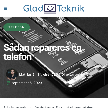
TELEFON
Sådan repareres en
telefon
Mathias Emil Nielsen
CEO / Direktør og Stifter
september 5, 2023
Billedet er velkendt for de fleste: En knust skærm, et dødt