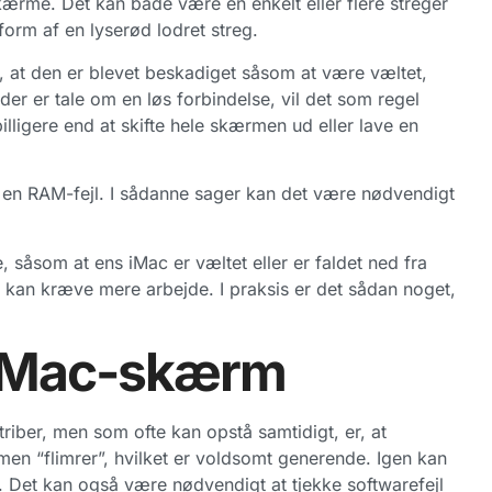
rme. Det kan både være en enkelt eller flere streger
orm af en lyserød lodret streg.
 at den er blevet beskadiget såsom at være væltet,
 der er tale om en løs forbindelse, vil det som regel
illigere end at skifte hele skærmen ud eller lave en
 en RAM-fejl. I sådanne sager kan det være nødvendigt
 såsom at ens iMac er væltet eller er faldet ned fra
 kan kræve mere arbejde. I praksis er det sådan noget,
iMac-skærm
iber, men som ofte kan opstå samtidigt, er, at
rmen “flimrer”, hvilket er voldsomt generende. Igen kan
. Det kan også være nødvendigt at tjekke softwarefejl