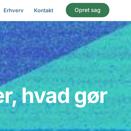
Opret sag
Erhverv
Kontakt
r, hvad gør