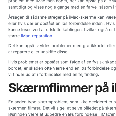
problem med iMac men noget, der kan opstå på alle skæ
samtidigt og vises nogle gange med en farve, såsom i f
Årsagen til sådanne streger på iMac-skærme kan være,
eller hvis der er opstået en løs forbindelse indeni. Hvis
kunne løses ved at udskifte kablingen, hvilket også er b
større
iMac-reparation.
Det kan også skyldes problemer med grafikkortet eller
at reparere eller udskifte disse.
Hvis problemet er opstået som følge af en fysisk skade,
bordet, er skaden ofte værre end en løs forbindelse og
vi finder ud af i forbindelse med en fejlfinding.
Skærmflimmer på 
En anden type skærmproblem, som ikke decideret er str
skærmen flimrer. Det vil sige, at selve billedet på skæ
løsningen være at udbedre en løs forbindelse i iMac’en