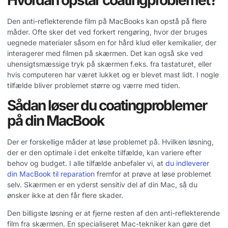
Den anti-reflekterende film på MacBooks kan opstå på flere
måder. Ofte sker det ved forkert rengøring, hvor der bruges
uegnede materialer såsom en for hård klud eller kemikalier, der
interagerer med filmen på skærmen. Det kan også ske ved
uhensigtsmæssige tryk på skærmen f.eks. fra tastaturet, eller
hvis computeren har været lukket og er blevet mast lidt. I nogle
tilfælde bliver problemet større og værre med tiden.
Sådan løser du coatingproblemer
på din MacBook
Der er forskellige måder at løse problemet på. Hvilken løsning,
der er den optimale i det enkelte tilfælde, kan variere efter
behov og budget. I alle tilfælde anbefaler vi, at
du indleverer
din MacBook til reparation
fremfor at prøve at løse problemet
selv. Skærmen er en yderst sensitiv del af din Mac, så du
ønsker ikke at den får flere skader.
Den billigste løsning er at fjerne resten af den anti-reflekterende
film fra skærmen. En specialiseret Mac-tekniker kan gøre det