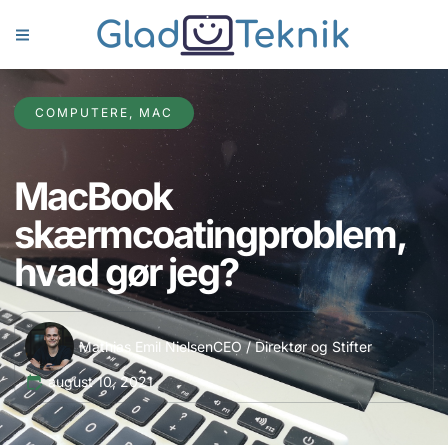
COMPUTERE
,
MAC
MacBook
skærmcoatingproblem,
hvad gør jeg?
Mathias Emil Nielsen
CEO / Direktør og Stifter
august 10, 2021