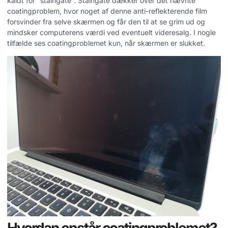
kaldt for “staingate”. Staingate dækker over det nævnte
coatingproblem, hvor noget af denne anti-reflekterende film
forsvinder fra selve skærmen og får den til at se grim ud og
mindsker computerens værdi ved eventuelt videresalg. I nogle
tilfælde ses coatingproblemet kun, når skærmen er slukket.
Hvordan opstår coatingproblemet?