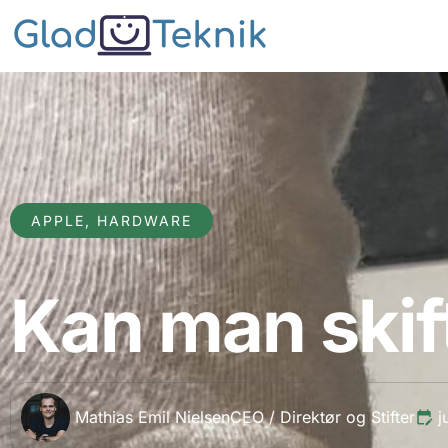
APPLE
,
HARDWARE
Kan man skif
Mathias Emil Nielsen
CEO / Direktør og Stifter
j