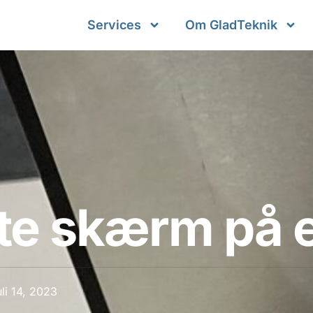
Services
Om GladTeknik
te skærm på 
uli 14, 2023