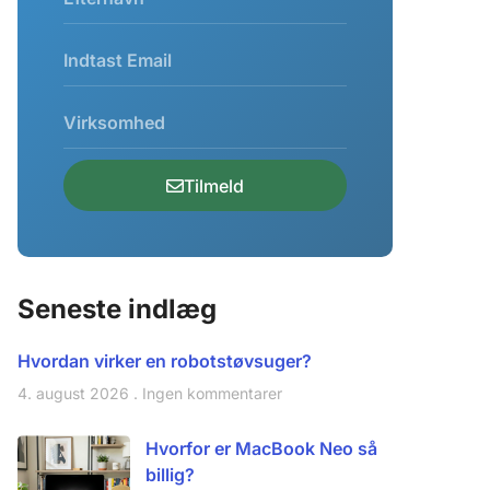
Tilmeld
Seneste indlæg
Hvordan virker en robotstøvsuger?
4. august 2026
Ingen kommentarer
Hvorfor er MacBook Neo så
billig?