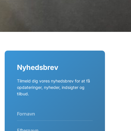
Nyhedsbrev
Tilmeld dig vores nyhedsbrev for at få
opdateringer, nyheder, indsigter og
tilbud.