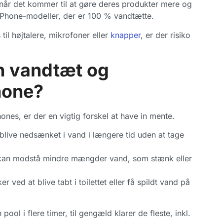
 når det kommer til at gøre deres produkter mere og
iPhone-modeller, der er 100 % vandtætte.
il højtalere, mikrofoner eller
knapper
, er der risiko
en vandtæt og
hone?
es, er der en vigtig forskel at have in mente.
live nedsænket i vand i længere tid uden at tage
 kan modstå mindre mængder vand, som stænk eller
 ved at blive tabt i toilettet eller få spildt vand på
ol i flere timer, til gengæld klarer de fleste, inkl.