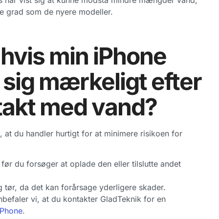
sis har vist sig at kunne modstå mindre mængder vand,
e grad som de nyere modeller.
 hvis min iPhone
sig mærkeligt efter
ntakt med vand?
, at du handler hurtigt for at minimere risikoen for
 før du forsøger at oplade den eller tilslutte andet
 tør, da det kan forårsage yderligere skader.
befaler vi, at du kontakter GladTeknik for en
iPhone
.