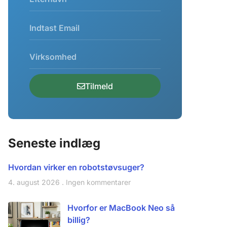
Tilmeld
Seneste indlæg
Hvordan virker en robotstøvsuger?
4. august 2026
Ingen kommentarer
Hvorfor er MacBook Neo så
billig?