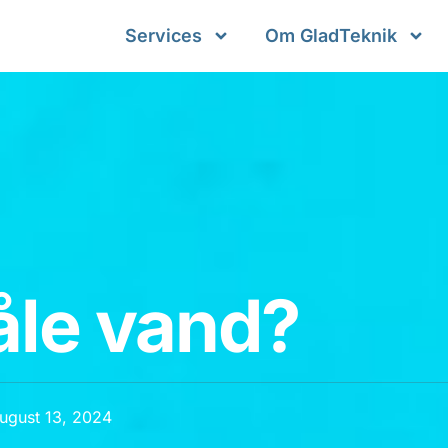
Services
Om GladTeknik
åle vand?
ugust 13, 2024