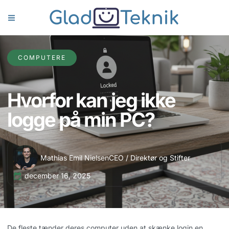
COMPUTERE
Hvorfor kan jeg ikke
logge på min PC?
Mathias Emil Nielsen
CEO / Direktør og Stifter
december 16, 2025
De fleste tænder deres computer uden at skænke login en