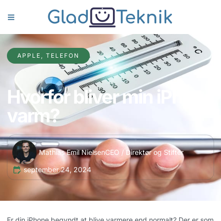
APPLE
,
TELEFON
Hvorfor bliver min iPhone
varm?
Mathias Emil Nielsen
CEO / Direktør og Stifter
september 24, 2024
Er din iPhone begyndt at blive varmere end normalt? Der er som