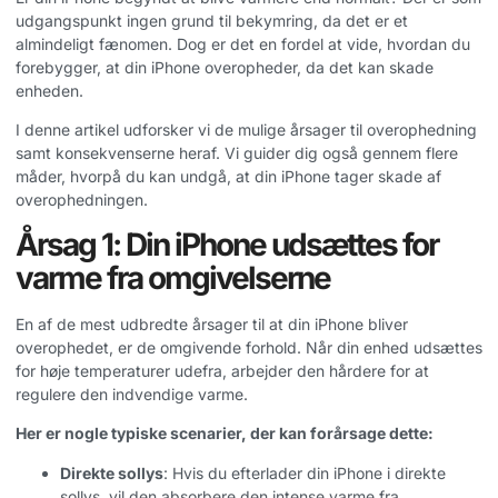
udgangspunkt ingen grund til bekymring, da det er et
almindeligt fænomen. Dog er det en fordel at vide, hvordan du
forebygger, at din iPhone overopheder, da det kan skade
enheden.
I denne artikel udforsker vi de mulige årsager til overophedning
samt konsekvenserne heraf. Vi guider dig også gennem flere
måder, hvorpå du kan undgå, at din iPhone tager skade af
overophedningen.
Årsag 1: Din iPhone udsættes for
varme fra omgivelserne
En af de mest udbredte årsager til at din iPhone bliver
overophedet, er de omgivende forhold. Når din enhed udsættes
for høje temperaturer udefra, arbejder den hårdere for at
regulere den indvendige varme.
Her er nogle typiske scenarier, der kan forårsage dette:
Direkte sollys
: Hvis du efterlader din iPhone i direkte
sollys, vil den absorbere den intense varme fra