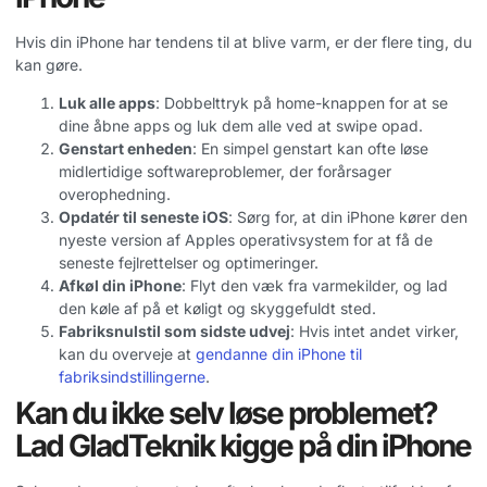
Hvis din iPhone har tendens til at blive varm, er der flere ting, du
kan gøre.
Luk alle apps
: Dobbelttryk på home-knappen for at se
dine åbne apps og luk dem alle ved at swipe opad.
Genstart enheden
: En simpel genstart kan ofte løse
midlertidige softwareproblemer, der forårsager
overophedning.
Opdatér til seneste iOS
: Sørg for, at din iPhone kører den
nyeste version af Apples operativsystem for at få de
seneste fejlrettelser og optimeringer.
Afkøl din iPhone
: Flyt den væk fra varmekilder, og lad
den køle af på et køligt og skyggefuldt sted.
Fabriksnulstil som sidste udvej
: Hvis intet andet virker,
kan du overveje at
gendanne din iPhone til
fabriksindstillingerne
.
Kan du ikke selv løse problemet?
Lad GladTeknik kigge på din iPhone