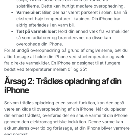
solstrålerne. Dette kan hurtigt medføre overophedning.
Varme biler
: Biler, der har været parkeret i solen, kan nå
ekstremt høje temperaturer i kabinen. Din iPhone bør
aldrig efterlades i en varm bil.
Tæt på varmekilder
: Hold din enhed væk fra varmekilder
så som radiatorer og brændeovne, da disse kan
overophede din iPhone.
For at undgå overophedning på grund af omgivelserne, bør du
altid forsøge at holde din iPhone ved stuetemperatur og væk
fra direkte varmekilder. En iPhone er designet til at fungere
bedst ved temperaturer mellem 0° og 35°.
Årsag 2: Trådløs opladning af din
iPhone
Selvom trådløs opladning er en smart funktion, kan den også
være en kilde til overophedning af din iPhone. Når du oplader
din enhed trådløst, overføres der en smule varme til din iPhone
gennem den elektromagnetiske induktion. Denne varme kan
akkumuleres over tid og forårsage, at din iPhone bliver varmere
end normalt.