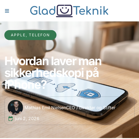
APPLE
,
TELEFON
Hvordan laver man
sikkerhedskopi på
iPhone?
Mathias Emil Nielsen
CEO / Direktør og Stifter
juni 2, 2026