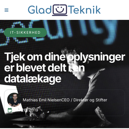
IT-SIKKERHED
Tjek om dine oplysninger
er blevet delt i en
datalækage
Mathias Emil Nielsen
CEO / Direktør og Stifter
juni 26, 2019