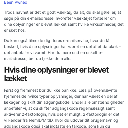
Been Pwned
.
Trods navnet er det et godt værktøj, da alt, du skal gøre, er, at
søge på din e-mailadresse, hvorefter værktøjet fortæller om
dine oplysninger er blevet lækket samt hvilke virksomheder, det
er sket hos.
Du kan også tilmelde dig deres e-mailservice, hvor du får
besked, hvis dine oplysninger har været en del af et datalæk –
det anbefaler vi varmt. Har du mere end en enkelt e-
mailadresse, bør du tjekke dem alle.
Hvis dine oplysninger er blevet
lækket
Først og fremmest bør du ikke panikke. Læs på ovennævnte
hjemmeside hvilke typer oplysninger, der har været en del af
lækagen og skift din adgangskode. Under alle omstændigheder
anbefaler vi, at du skifter adgangskode regelmæssigt samt
aktiverer 2-faktorlogin, hvis det er muligt. 2-faktorlogin er det,
vi kender fra NemID/MitID, hvor du udover dit brugernavn og
adgangskode også skal indtaste en talkode, som kun du