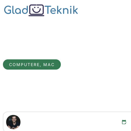
COMPUTERE
,
MAC
Bruger du de
Mathias Emil Nielsen
CEO / Direktør og Stifter
s