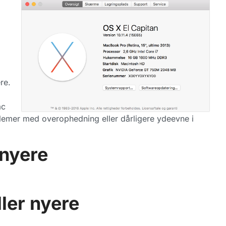
re.
ac
lemer med overophedning eller dårligere ydeevne i
 nyere
ler nyere