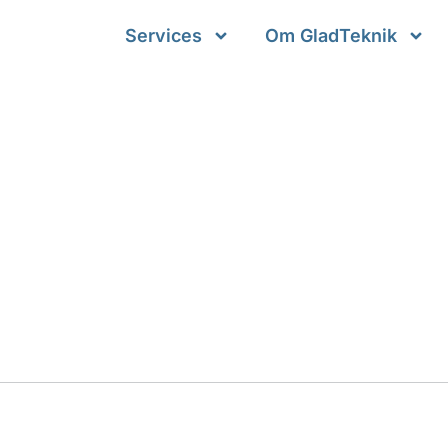
Services
Om GladTeknik
n rigtige Mac
eptember 3, 2019