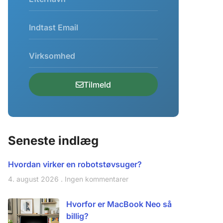
Tilmeld
Seneste indlæg
Hvordan virker en robotstøvsuger?
4. august 2026
Ingen kommentarer
Hvorfor er MacBook Neo så
billig?