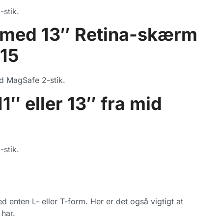
stik.
 med 13″ Retina-skærm
015
d MagSafe 2-stik.
″ eller 13″ fra mid
stik.
nten L- eller T-form. Her er det også vigtigt at
 har.