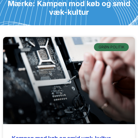
Mærke: Kampen mod køb og smid
væk-kultur
GRØN POLITIK