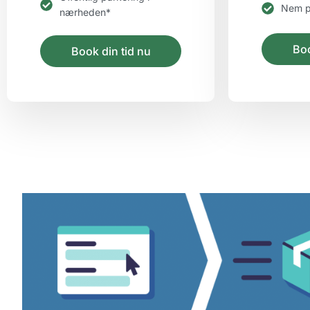
Nem p
nærheden*
Boo
Book din tid nu