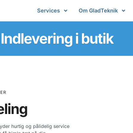
Services
Om GladTeknik
Indlevering i butik
GER
eling
byder hurtig og pålidelig service