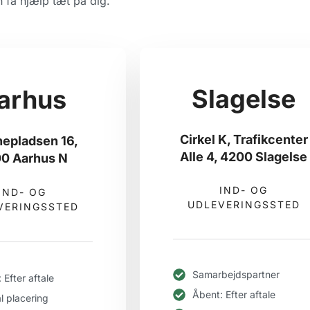
 få hjælp tæt på dig.
Slagelse
arhus
Cirkel K, Trafikcenter
nepladsen 16,
Alle 4, 4200 Slagelse
0 Aarhus N
IND- OG
IND- OG
UDLEVERINGSSTED
VERINGSSTED
Samarbejdspartner
 Efter aftale
Åbent: Efter aftale
l placering