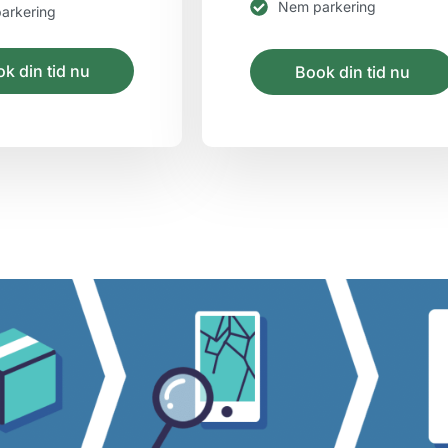
Nem parkering
arkering
k din tid nu
Book din tid nu