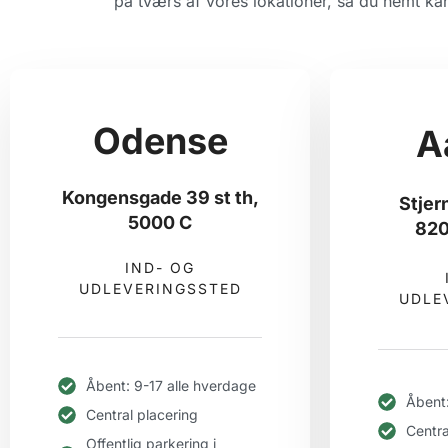
på tværs af vores lokationer, så du nemt kan
Odense
A
Kongensgade 39 st th,
Stjer
5000 C
820
IND- OG
UDLEVERINGSSTED
UDLE
Åbent: 9-17 alle hverdage
Åbent:
Central placering
Centra
Offentlig parkering i