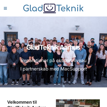
GladTeknik Aarhus
Reparationer på ekspertniveau
I partnerskab med MacSupport
Velkommen til