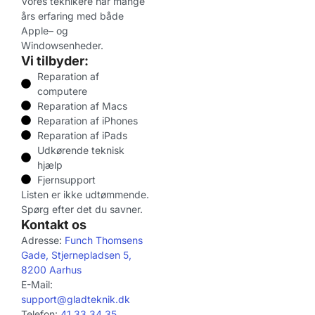
Vores teknikere har mange
års erfaring med både
Apple– og
Windowsenheder.
Vi tilbyder:
Reparation af
computere
Reparation af Macs
Reparation af iPhones
Reparation af iPads
Udkørende teknisk
hjælp
Fjernsupport
Listen er ikke udtømmende.
Spørg efter det du savner.
Kontakt os
Adresse:
Funch Thomsens
Gade, Stjernepladsen 5,
8200 Aarhus
E-Mail:
support@gladteknik.dk
Telefon:
41 33 34 35