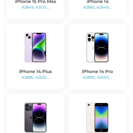
iPhone 15 Pro Max
iPhone 14
A2849, A3105,...
A2882, A2649,...
iPhone 14 Plus
iPhone 14 Pro
A2886, A2632,...
A2890, A2650,...