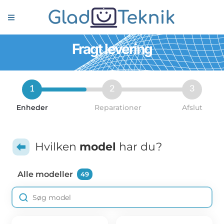
Fragt levering
1
2
3
Enheder
Reparationer
Afslut
Hvilken
model
har du?
Alle modeller
49