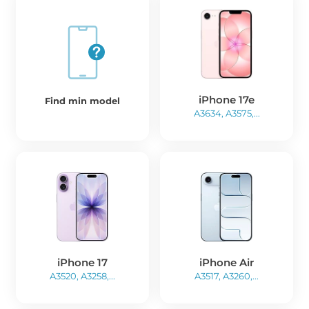
iPhone 17e
Find min model
A3634, A3575,...
iPhone 17
iPhone Air
A3520, A3258,...
A3517, A3260,...