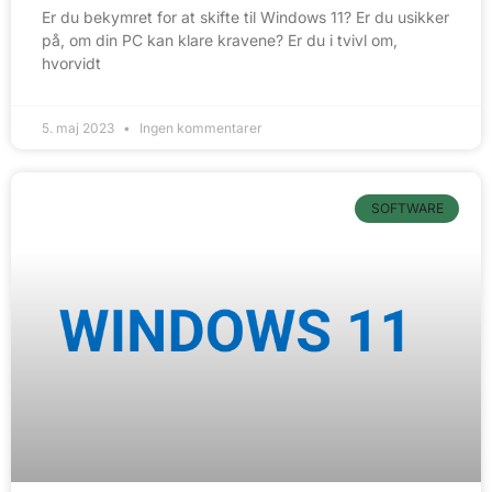
Er du bekymret for at skifte til Windows 11? Er du usikker
på, om din PC kan klare kravene? Er du i tvivl om,
hvorvidt
5. maj 2023
Ingen kommentarer
SOFTWARE