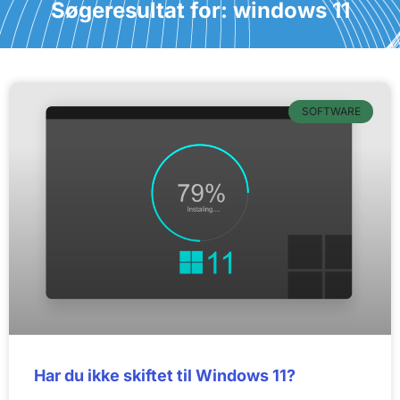
Søgeresultat for: windows 11
SOFTWARE
Har du ikke skiftet til Windows 11?