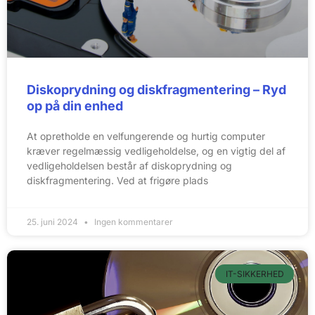
Diskoprydning og diskfragmentering – Ryd
op på din enhed
At opretholde en velfungerende og hurtig computer
kræver regelmæssig vedligeholdelse, og en vigtig del af
vedligeholdelsen består af diskoprydning og
diskfragmentering. Ved at frigøre plads
25. juni 2024
Ingen kommentarer
IT-SIKKERHED